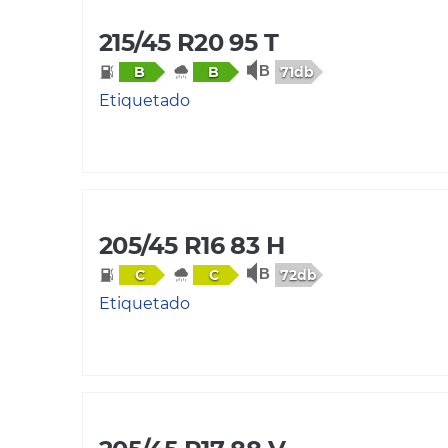
215/45 R20 95 T
71db
B
B
Etiquetado
205/45 R16 83 H
72db
C
C
Etiquetado