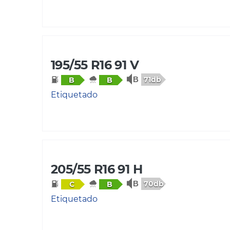
195/55 R16 91 V
71db
B
B
Etiquetado
205/55 R16 91 H
70db
C
B
Etiquetado