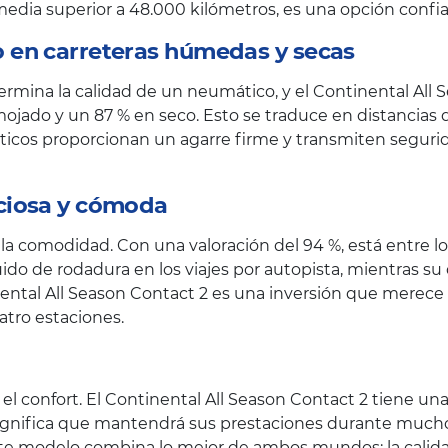
l media superior a 48.000 kilómetros, es una opción confi
o en carreteras húmedas y secas
termina la calidad de un neumático, y el Continental All
ojado y un 87 % en seco. Esto se traduce en distancias 
máticos proporcionan un agarre firme y transmiten seg
nciosa y cómoda
a comodidad. Con una valoración del 94 %, está entre lo
uido de rodadura en los viajes por autopista, mientras s
inental All Season Contact 2 es una inversión que merec
tro estaciones.
l confort. El Continental All Season Contact 2 tiene una l
significa que mantendrá sus prestaciones durante much
 este modelo combina lo mejor de ambos mundos: la calid