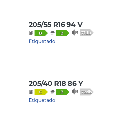
205/55 R16 94 V
71db
B
B
Etiquetado
205/40 R18 86 Y
72db
C
B
Etiquetado