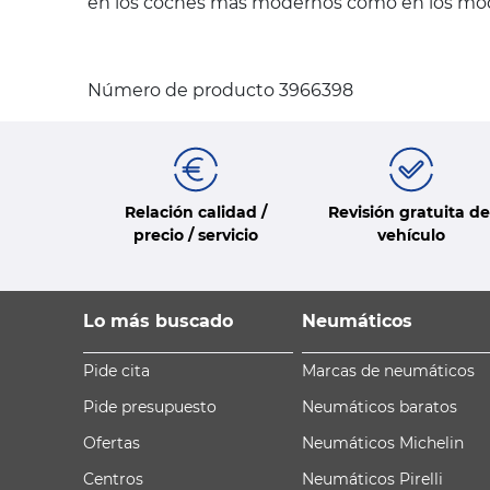
en los coches más modernos como en los mode
Número de producto 3966398
Relación calidad /
Revisión gratuita de
precio / servicio
vehículo
Lo más buscado
Neumáticos
Pide cita
Marcas de neumáticos
Pide presupuesto
Neumáticos baratos
Ofertas
Neumáticos Michelin
Centros
Neumáticos Pirelli