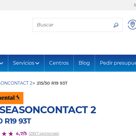
Busca tu neumático
Servicios
Centros
Blog
Pedir presupu
SONCONTACT 2
215/50 R19 93T
LSEASONCONTACT 2
0 R19 93T
4,7/5
(2937 opiniones)