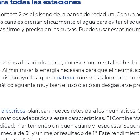
a todas las estaciones
Contact 2 es el diseño de la banda de rodadura. Con un a
s canales drenan eficazmente el agua para evitar el aqu
s firme y precisa en las curvas. Puedes usar estos neum
z más a los conductores, por eso Continental ha hecho hi
. Al minimizar la energía necesaria para que el neumát
te diseño ayuda a que la
batería
dure más kilómetros. Lo m
ático aguanta muy bien el uso diario sin desgastarse 
 eléctricos
, plantean nuevos retos para los neumáticos.
áticos adaptados a estas características. El Continenta
didad, manteniendo un buen agarre y respuesta. Según 
 media de 3º y un mejor resultado de 1º. Este rendimie