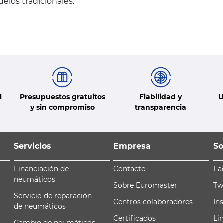
los tradicionales.
l
Presupuestos gratuitos
Fiabilidad y
U
y sin compromiso
transparencia
Servicios
Empresa
So
Financiación de
Contacto
Fa
neumáticos
Sobre Euromaster
Tw
Servicio de reparación
Centros colaboradores
In
de neumáticos
Certificados
Li
Cambio de neumáticos