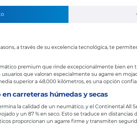
to
asons, a través de su excelencia tecnológica, te permit
mático premium que rinde excepcionalmente bien en to
 usuarios que valoran especialmente su agarre en mojado 
l media superior a 48.000 kilómetros, es una opción confi
 en carreteras húmedas y secas
termina la calidad de un neumático, y el Continental All 
ojado y un 87 % en seco. Esto se traduce en distancias 
máticos proporcionan un agarre firme y transmiten segu