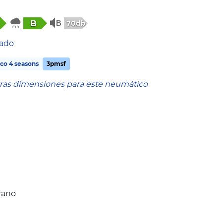
B
70db
tado
co 4 seasons
3pmsf
tras dimensiones para este neumático
rano