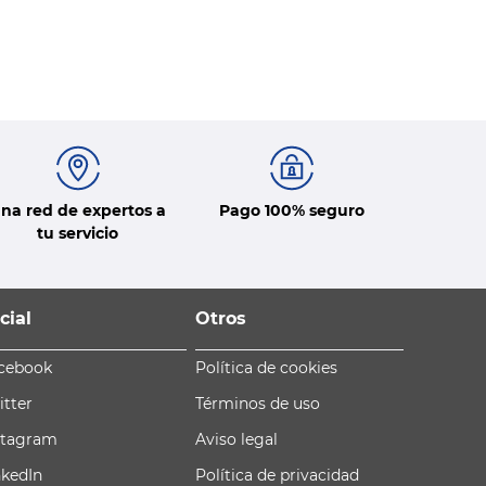
na red de expertos a
Pago 100% seguro
tu servicio
cial
Otros
cebook
Política de cookies
itter
Términos de uso
stagram
Aviso legal
nkedIn
Política de privacidad