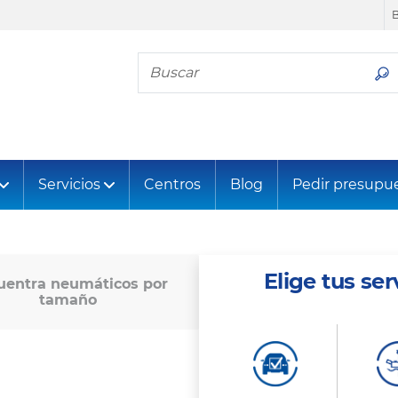
Busca tu neumático
Servicios
Centros
Blog
Pedir presupu
Elige tus ser
uentra neumáticos por
tamaño