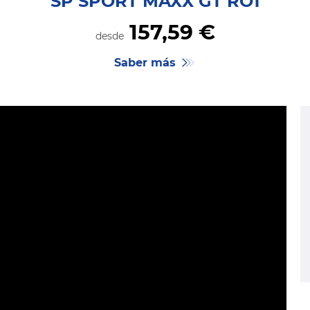
SP SPORT MAXX GT RO1
157,
59
€
desde
Saber más