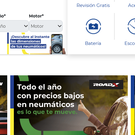
Revisión Gratis
Ac
ño*
Motor*
Batería
Esco