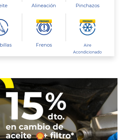
eite
Alineación
Pinchazos
billas
Frenos
Aire
Acondicionado