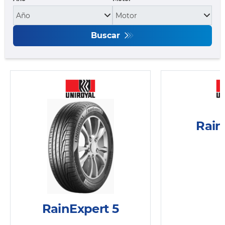
Buscar
Rain
RainExpert 5