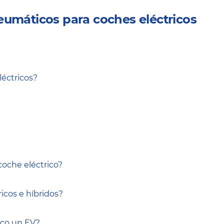
eumáticos para coches eléctricos
léctricos?
oche eléctrico?
icos e híbridos?
zco un EV?