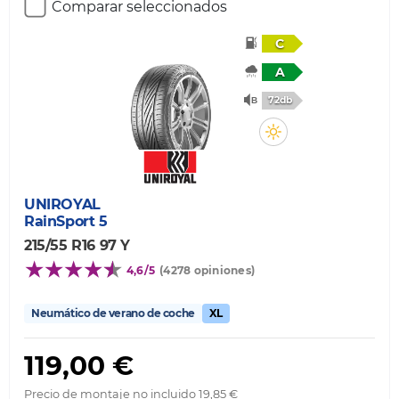
Comparar seleccionados
C
A
72db
UNIROYAL
RainSport 5
215/55 R16 97 Y
4,6/5
(4278 opiniones)
Neumático de verano de coche
XL
119,00 €
Precio de montaje no incluido 19,85 €