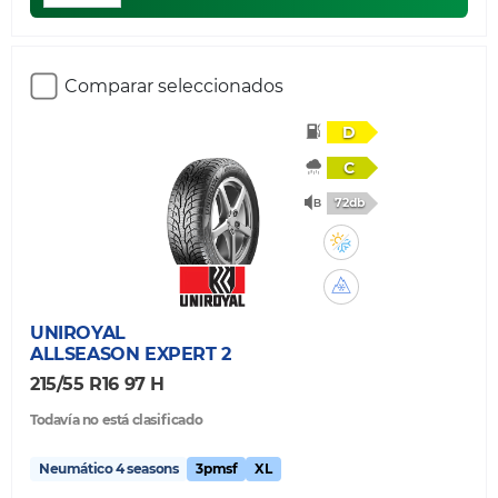
Comparar seleccionados
D
C
72db
UNIROYAL
ALLSEASON EXPERT 2
215/55 R16 97 H
Todavía no está clasificado
Neumático 4 seasons
3pmsf
XL