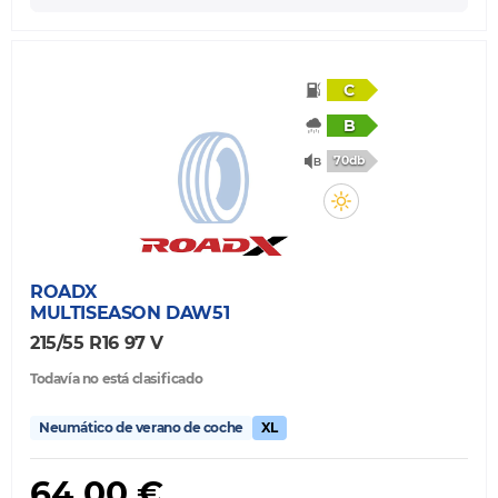
C
B
70db
ROADX
MULTISEASON DAW51
215/55 R16 97 V
Todavía no está clasificado
Neumático de verano de coche
XL
64,00 €