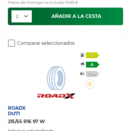
Precio de montaje no incluido 19,85 €
AÑADIR A LA CESTA
Comparar seleccionados
C
A
71db
ROADX
DU71
215/55 R16 97 W
Todavía no está clasificado