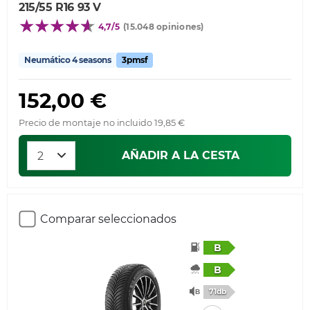
215/55 R16 93 V
4,7/5
(15.048 opiniones)
Neumático 4 seasons
3pmsf
152,00 €
Precio de montaje no incluido 19,85 €
AÑADIR A LA CESTA
Comparar seleccionados
B
B
71db