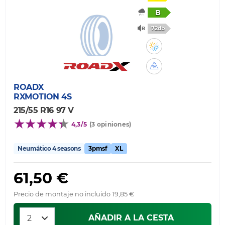
B
72db
ROADX
RXMOTION 4S
215/55 R16 97 V
4,3/5
(3 opiniones)
Neumático 4 seasons
3pmsf
XL
61,50 €
Precio de montaje no incluido 19,85 €
AÑADIR A LA CESTA