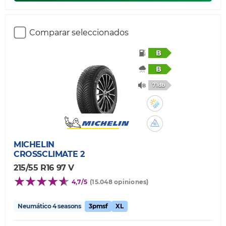
Comparar seleccionados
B
B
71db
MICHELIN
CROSSCLIMATE 2
215/55 R16 97 V
4,7/5
(15.048 opiniones)
Neumático 4 seasons
3pmsf
XL