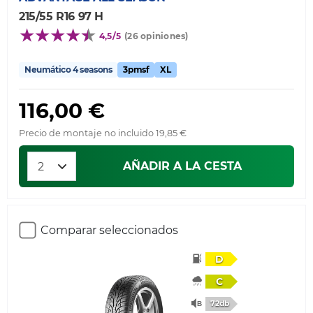
215/55 R16 97 H
4,5/5
(26 opiniones)
Neumático 4 seasons
3pmsf
XL
116,00 €
Precio de montaje no incluido 19,85 €
AÑADIR A LA CESTA
Comparar seleccionados
D
C
72db