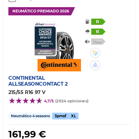
NEUMÁTICO PREMIADO 2026
B
B
71db
CONTINENTAL
ALLSEASONCONTACT 2
215/55 R16 97 V
4,7/5
(2924 opiniones)
Neumático 4 seasons
3pmsf
XL
161,99 €