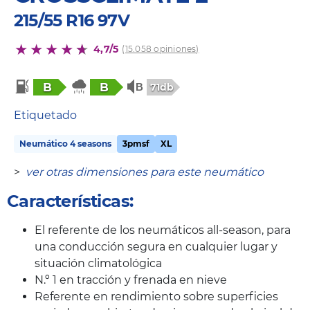
215/55 R16 97V
4,7/5
(15.058 opiniones)
B
B
71db
Etiquetado
Neumático 4 seasons
3pmsf
XL
>
ver otras dimensiones para este neumático
Características:
El referente de los neumáticos all-season, para
una conducción segura en cualquier lugar y
situación climatológica
N.º 1 en tracción y frenada en nieve
Referente en rendimiento sobre superficies