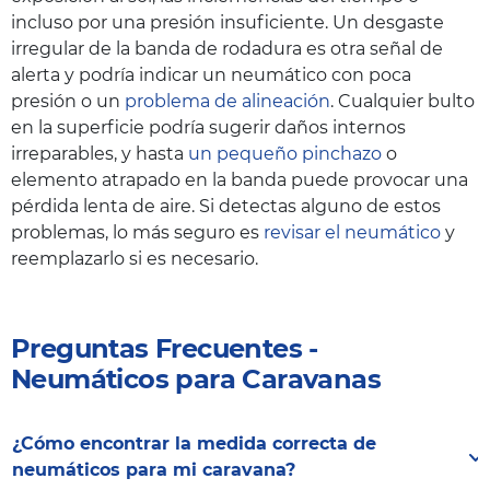
específicos para cada temporada.
BFGoodrich
,
Maxxis
y
Uniroyal
ofrecen una
incluso por una presión insuficiente. Un desgaste
buena relación calidad-precio, lo que las
irregular de la banda de rodadura es otra señal de
Si viajas regularmente bajo condiciones
convierte en una opción popular.
alerta y podría indicar un neumático con poca
meteorológicas variadas o climas diferentes, los
Marcas económicas
son perfectas si solo
presión o un
problema de alineación
. Cualquier bulto
neumáticos para todas las estaciones pueden
sales con la caravana de vez en cuando.
en la superficie podría sugerir daños internos
funcionar bien frente a los cambios estacionales.
Aunque sean más baratas, siguen
irreparables, y hasta
un pequeño pinchazo
o
Sin embargo, los neumáticos de invierno
cumpliendo los estándares de seguridad
elemento atrapado en la banda puede provocar una
específicos son una opción más segura para
cuando las compras en un proveedor fiable
pérdida lenta de aire. Si detectas alguno de estos
condiciones invernales extremas.
como Euromaster.
problemas, lo más seguro es
revisar el neumático
y
reemplazarlo si es necesario.
En nuestra tienda online o en nuestros talleres
encontrarás los neumáticos para caravanas que
necesitas sea cual sea tu presupuesto. Además,
Preguntas Frecuentes -
contamos con profesionales para su montaje.
Neumáticos para Caravanas
¿Cómo encontrar la medida correcta de
neumáticos para mi caravana?