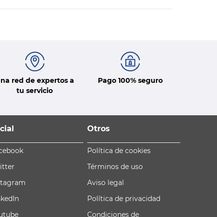
na red de expertos a
Pago 100% seguro
tu servicio
cial
Otros
cebook
Política de cookies
itter
Términos de uso
stagram
Aviso legal
nkedIn
Política de privacidad
utube
Condiciones de