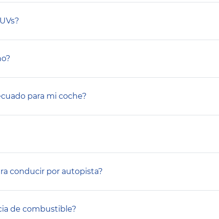
SUVs?
ño?
ecuado para mi coche?
ra conducir por autopista?
ncia de combustible?