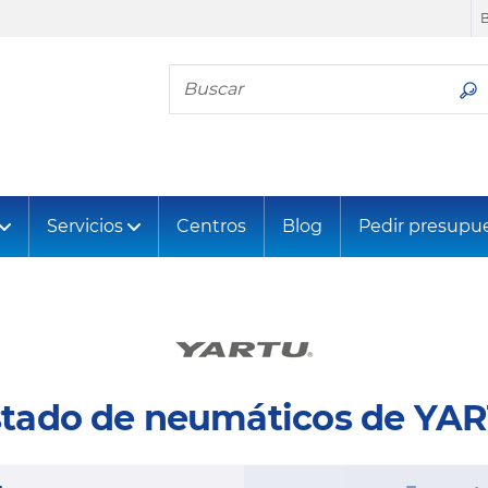
Busca tu neumático
Servicios
Centros
Blog
Pedir presupu
stado de neumáticos de YA