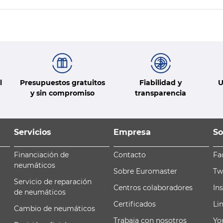
l
Presupuestos gratuitos
Fiabilidad y
U
y sin compromiso
transparencia
Servicios
Empresa
So
Financiación de
Contacto
Fa
neumáticos
Sobre Euromaster
Tw
Servicio de reparación
Centros colaboradores
In
de neumáticos
Certificados
Li
Cambio de neumáticos
Trabaja con nosotros
Yo