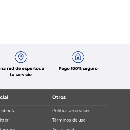
na red de expertos a
Pago 100% seguro
tu servicio
cial
Otros
cebook
Política de cookies
itter
Términos de uso
stagram
Aviso legal