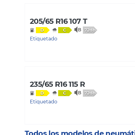
205/65 R16 107 T
72db
D
C
Etiquetado
235/65 R16 115 R
72db
D
C
Etiquetado
Todos los modelos de neumát