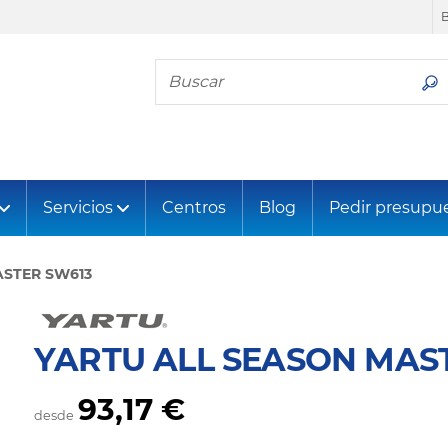
Busca tu neumático
Servicios
Centros
Blog
Pedir presupu
ASTER SW613
YARTU ALL SEASON MAS
93,17 €
desde