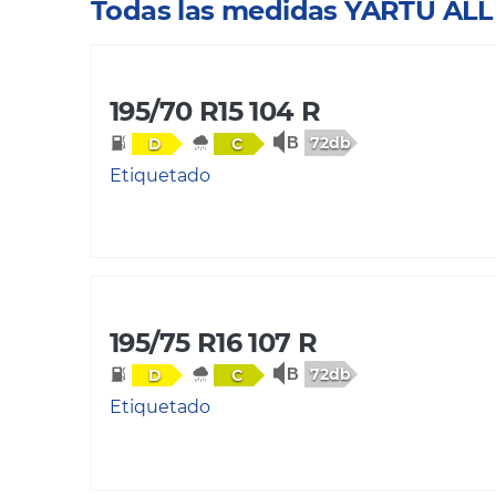
Todas las medidas YARTU AL
195/70 R15 104 R
72db
D
C
Etiquetado
195/75 R16 107 R
72db
D
C
Etiquetado