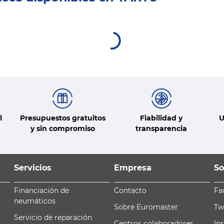
l
Presupuestos gratuitos
Fiabilidad y
U
y sin compromiso
transparencia
Servicios
Empresa
So
Financiación de
Contacto
Fa
neumáticos
Sobre Euromaster
Tw
Servicio de reparación
Centros colaboradores
In