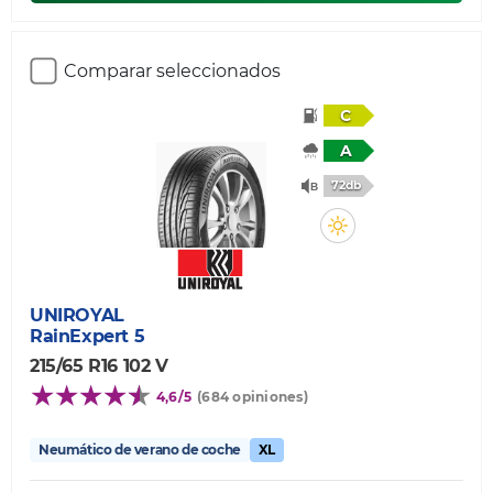
Comparar seleccionados
C
A
72db
UNIROYAL
RainExpert 5
215/65 R16 102 V
4,6/5
(684 opiniones)
Neumático de verano de coche
XL