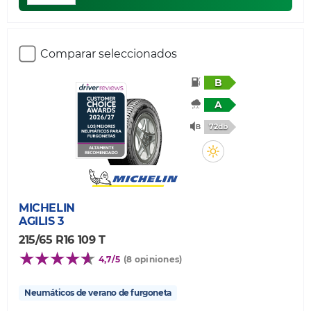
Comparar seleccionados
B
A
72db
MICHELIN
AGILIS 3
215/65 R16 109 T
4,7/5
(8 opiniones)
Neumáticos de verano de furgoneta