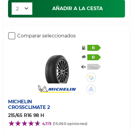
AÑADIR A LA CESTA
Comparar seleccionados
B
B
71db
MICHELIN
CROSSCLIMATE 2
215/65 R16 98 H
4,7/5
(15.060 opiniones)