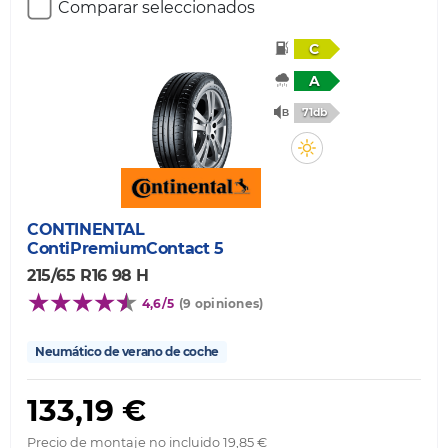
Comparar seleccionados
C
A
71db
CONTINENTAL
ContiPremiumContact 5
215/65 R16 98 H
4,6/5
(9 opiniones)
Neumático de verano de coche
133,19 €
Precio de montaje no incluido 19,85 €