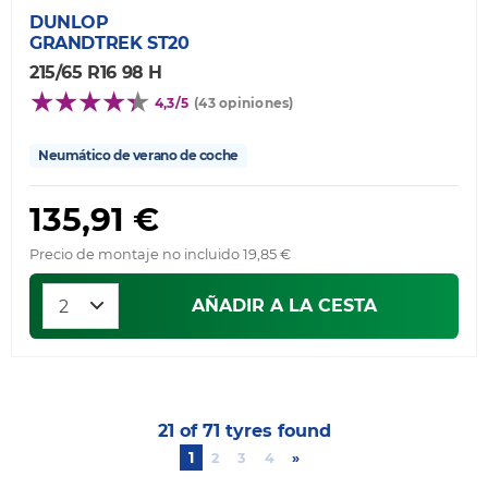
DUNLOP
GRANDTREK ST20
215/65 R16 98 H
4,3/5
(43 opiniones)
Neumático de verano de coche
135,91 €
Precio de montaje no incluido 19,85 €
AÑADIR A LA CESTA
21 of 71 tyres found
1
2
3
4
»
Next