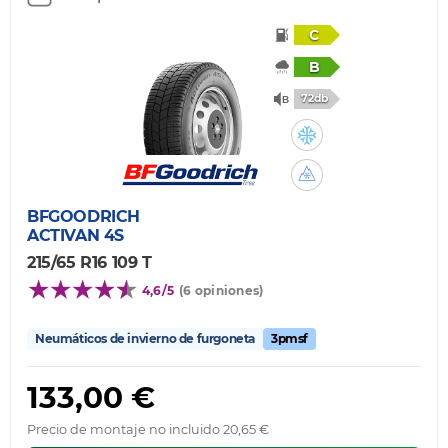
C
B
72db
BFGOODRICH
ACTIVAN 4S
215/65 R16 109 T
4,6/5
(6 opiniones)
Neumáticos de invierno de furgoneta
3pmsf
133,00 €
Precio de montaje no incluido 20,65 €