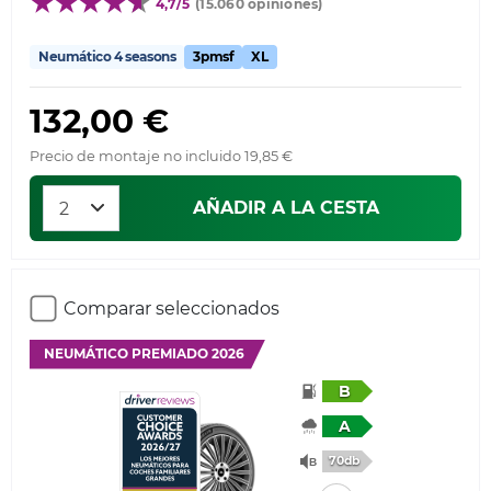
4,7/5
(15.060 opiniones)
Neumático 4 seasons
3pmsf
XL
132,00 €
Precio de montaje no incluido 19,85 €
AÑADIR A LA CESTA
Comparar seleccionados
NEUMÁTICO PREMIADO 2026
B
A
70db