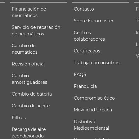
Financiación de
Contacto
F
neumáticos
Sobre Euromaster
T
Servicio de reparación
Centros
I
de neumáticos
colaboradores
L
Cambio de
Certificados
neumáticos
Y
Trabaja con nosotros
Revisión oficial
FAQS
Cambio
amortiguadores
Franquicia
Cambio de batería
Compromiso ético
Cambio de aceite
Movilidad Urbana
Filtros
Distintivo
Medioambiental
Recarga de aire
acondicionado