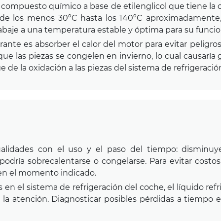
n compuesto químico a base de etilenglicol que tiene la
de los menos 30ºC hasta los 140ºC aproximadamente,
abaje a una temperatura estable y óptima para su funcio
gerante es absorber el calor del motor para evitar peligr
ue las piezas se congelen en invierno, lo cual causarí
 de la oxidación a las piezas del sistema de refrigeració
cualidades con el uso y el paso del tiempo: disminuy
dría sobrecalentarse o congelarse. Para evitar costosa
e en el momento indicado.
n el sistema de refrigeración del coche, el líquido refri
 la atención. Diagnosticar posibles pérdidas a tiempo