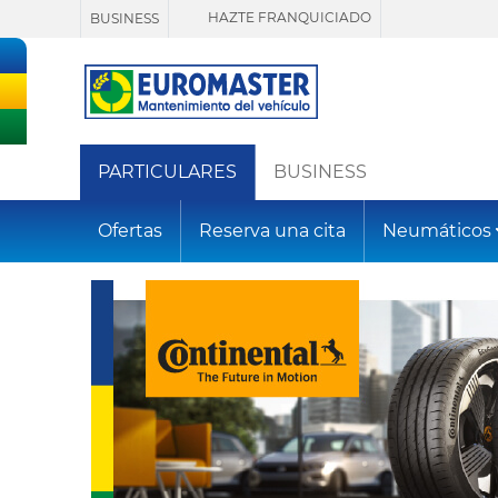
HAZTE FRANQUICIADO
BUSINESS
PARTICULARES
BUSINESS
Ofertas
Reserva una cita
Neumáticos