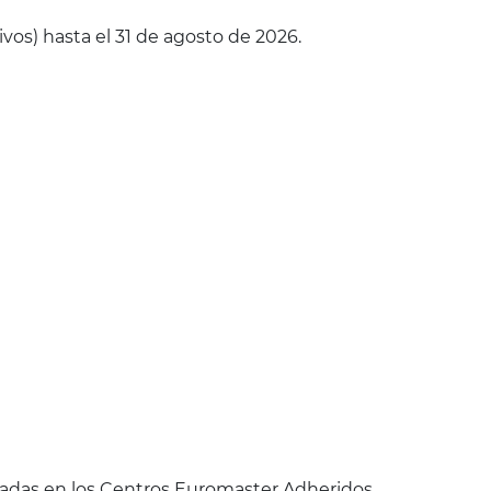
ivos) hasta el 31 de agosto de 2026.
izadas en los Centros Euromaster Adheridos,