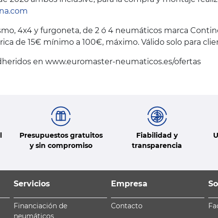
na.com
o, 4x4 y furgoneta, de 2 ó 4 neumáticos marca Continent
rica de 15€ mínimo a 100€, máximo. Válido solo para clien
adheridos en www.euromaster-neumaticos.es/ofertas
l
Presupuestos gratuitos
Fiabilidad y
U
y sin compromiso
transparencia
Servicios
Empresa
So
Financiación de
Contacto
Fa
neumáticos