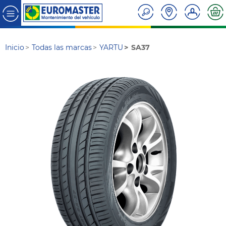
Inicio
Todas las marcas
YARTU
SA37