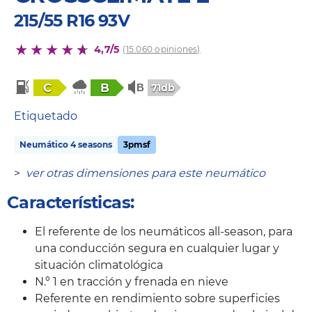
215/55 R16 93V
4,7/5
(15.060 opiniones)
C
B
71db
Etiquetado
Neumático 4 seasons
3pmsf
>
ver otras dimensiones para este neumático
Características:
El referente de los neumáticos all-season, para
una conducción segura en cualquier lugar y
situación climatológica
N.º 1 en tracción y frenada en nieve
Referente en rendimiento sobre superficies