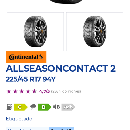
ALLSEASONCONTACT 2
225/45 R17 94Y
4,7/5
(2934 opiniones)
C
B
71db
Etiquetado