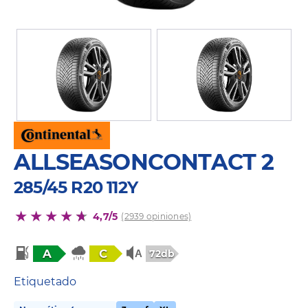
ALLSEASONCONTACT 2
285/45 R20 112Y
4,7/5
(2939 opiniones)
A
C
72db
Etiquetado