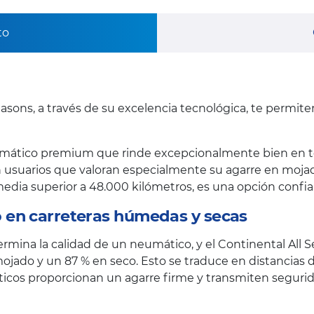
to
asons, a través de su excelencia tecnológica, te permit
mático premium que rinde excepcionalmente bien en to
 usuarios que valoran especialmente su agarre en mojado 
l media superior a 48.000 kilómetros, es una opción confi
 en carreteras húmedas y secas
termina la calidad de un neumático, y el Continental All 
ojado y un 87 % en seco. Esto se traduce en distancias 
máticos proporcionan un agarre firme y transmiten segu