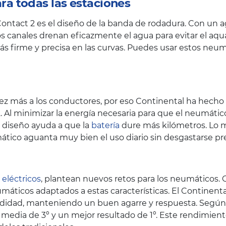
a todas las estaciones
Contact 2 es el diseño de la banda de rodadura. Con un a
s canales drenan eficazmente el agua para evitar el aqu
s firme y precisa en las curvas. Puedes usar estos neum
z más a los conductores, por eso Continental ha hecho hi
. Al minimizar la energía necesaria para que el neumát
te diseño ayuda a que la
batería
dure más kilómetros. Lo m
ático aguanta muy bien el uso diario sin desgastarse 
 eléctricos
, plantean nuevos retos para los neumáticos.
áticos adaptados a estas características. El Continenta
didad, manteniendo un buen agarre y respuesta. Según 
 media de 3º y un mejor resultado de 1º. Este rendimie