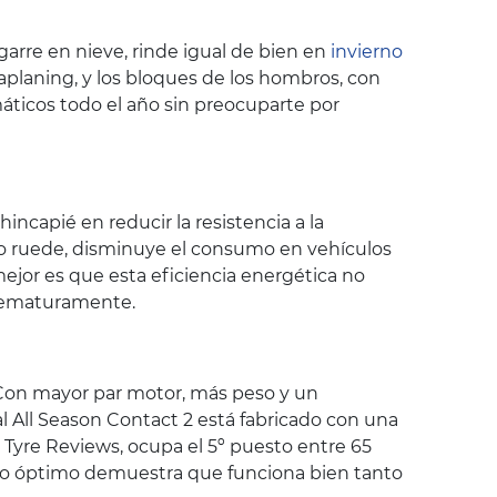
garre en nieve, rinde igual de bien en
invierno
aplaning, y los bloques de los hombros, con
áticos todo el año sin preocuparte por
ncapié en reducir la resistencia a la
ico ruede, disminuye el consumo en vehículos
ejor es que esta eficiencia energética no
prematuramente.
 Con mayor par motor, más peso y un
l All Season Contact 2 está fabricado con una
Tyre Reviews, ocupa el 5º puesto entre 65
nto óptimo demuestra que funciona bien tanto