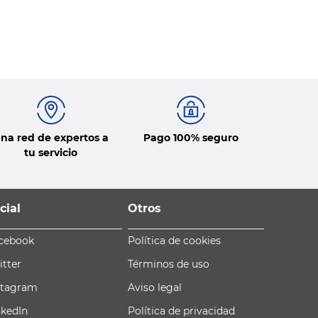
na red de expertos a
Pago 100% seguro
tu servicio
cial
Otros
cebook
Política de cookies
itter
Términos de uso
stagram
Aviso legal
nkedIn
Política de privacidad