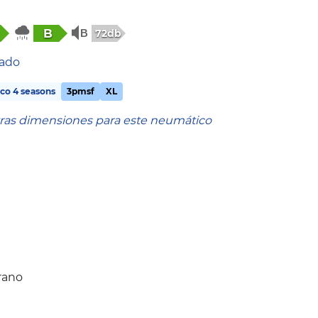
B
72db
tado
co 4 seasons
3pmsf
XL
tras dimensiones para este neumático
rano