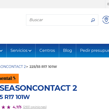
Busca tu neumático
Servicios
Centros
Blog
Pedir presupu
SONCONTACT 2
225/55 R17 101W
LSEASONCONTACT 2
5 R17 101W
4,7/5
(2931 opiniones)