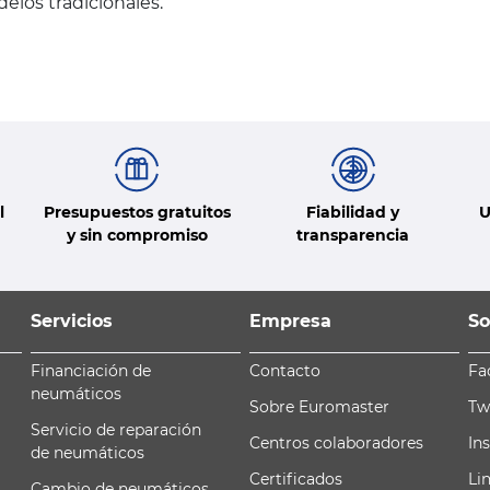
los tradicionales.
l
Presupuestos gratuitos
Fiabilidad y
U
y sin compromiso
transparencia
Servicios
Empresa
So
Financiación de
Contacto
Fa
neumáticos
Sobre Euromaster
Tw
Servicio de reparación
Centros colaboradores
In
de neumáticos
Certificados
Li
Cambio de neumáticos