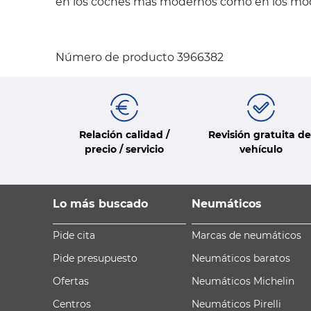
en los coches más modernos como en los mode
Número de producto 3966382
Relación calidad /
Revisión gratuita de
precio / servicio
vehículo
Lo más buscado
Neumáticos
Pide cita
Marcas de neumáticos
Pide presupuesto
Neumáticos baratos
Ofertas
Neumáticos Michelin
Centros
Neumáticos Pirelli