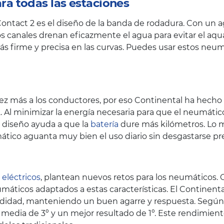
a todas las estaciones
Contact 2 es el diseño de la banda de rodadura. Con un a
s canales drenan eficazmente el agua para evitar el aqu
s firme y precisa en las curvas. Puedes usar estos neum
z más a los conductores, por eso Continental ha hecho hi
. Al minimizar la energía necesaria para que el neumát
te diseño ayuda a que la
batería
dure más kilómetros. Lo m
ático aguanta muy bien el uso diario sin desgastarse 
 eléctricos
, plantean nuevos retos para los neumáticos.
áticos adaptados a estas características. El Continenta
didad, manteniendo un buen agarre y respuesta. Según 
 media de 3º y un mejor resultado de 1º. Este rendimie