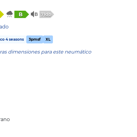
B
71db
tado
co 4 seasons
3pmsf
XL
tras dimensiones para este neumático
rano