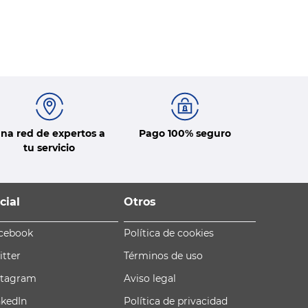
na red de expertos a
Pago 100% seguro
tu servicio
cial
Otros
cebook
Política de cookies
itter
Términos de uso
stagram
Aviso legal
nkedIn
Política de privacidad