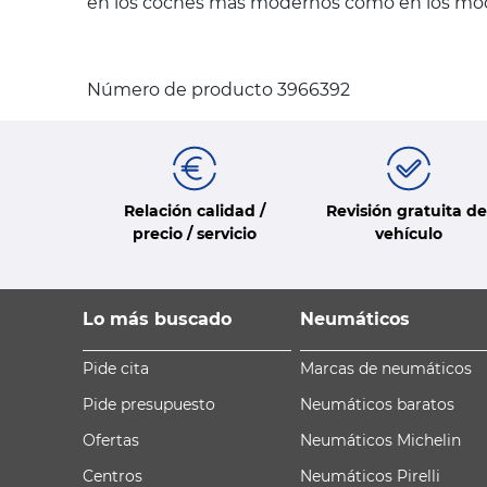
en los coches más modernos como en los mode
Número de producto 3966392
Relación calidad /
Revisión gratuita de
precio / servicio
vehículo
Lo más buscado
Neumáticos
Pide cita
Marcas de neumáticos
Pide presupuesto
Neumáticos baratos
Ofertas
Neumáticos Michelin
Centros
Neumáticos Pirelli