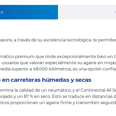
to
asons, a través de su excelencia tecnológica, te permit
mático premium que rinde excepcionalmente bien en to
 usuarios que valoran especialmente su agarre en mojado 
l media superior a 48.000 kilómetros, es una opción confi
 en carreteras húmedas y secas
termina la calidad de un neumático, y el Continental All 
ojado y un 87 % en seco. Esto se traduce en distancias 
máticos proporcionan un agarre firme y transmiten segu