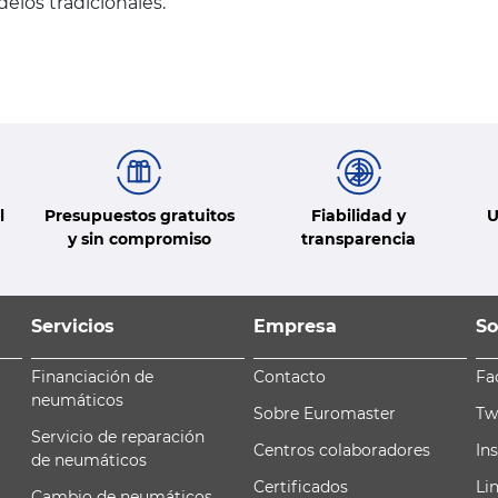
los tradicionales.
l
Presupuestos gratuitos
Fiabilidad y
U
y sin compromiso
transparencia
Servicios
Empresa
So
Financiación de
Contacto
Fa
neumáticos
Sobre Euromaster
Tw
Servicio de reparación
Centros colaboradores
In
de neumáticos
Certificados
Li
Cambio de neumáticos