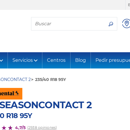
Busca tu neumático
Servicios
Centros
Blog
Pedir presupu
SONCONTACT 2
235/40 R18 95Y
LSEASONCONTACT 2
0 R18 95Y
4,7/5
(2938 opiniones)