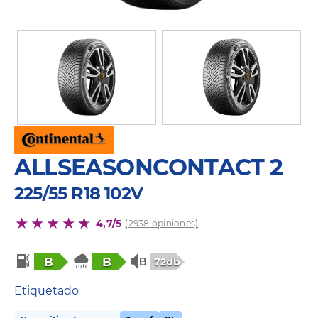
ALLSEASONCONTACT 2
225/55 R18 102V
4,7/5
(2938 opiniones)
B
B
72db
Etiquetado