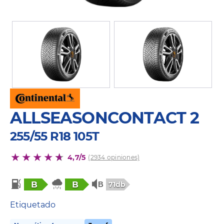
ALLSEASONCONTACT 2
255/55 R18 105T
4,7/5
(2934 opiniones)
B
B
71db
Etiquetado