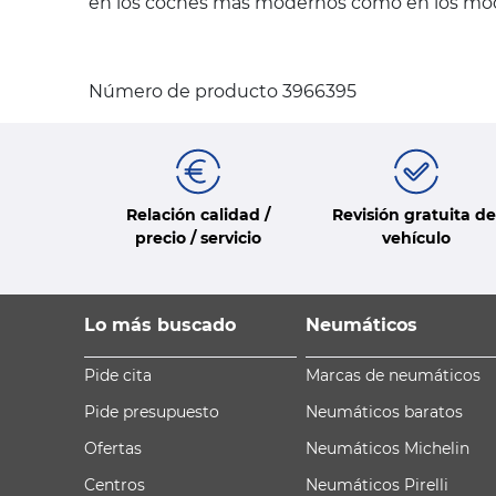
en los coches más modernos como en los mode
Número de producto 3966395
Relación calidad /
Revisión gratuita de
precio / servicio
vehículo
Lo más buscado
Neumáticos
Pide cita
Marcas de neumáticos
Pide presupuesto
Neumáticos baratos
Ofertas
Neumáticos Michelin
Centros
Neumáticos Pirelli