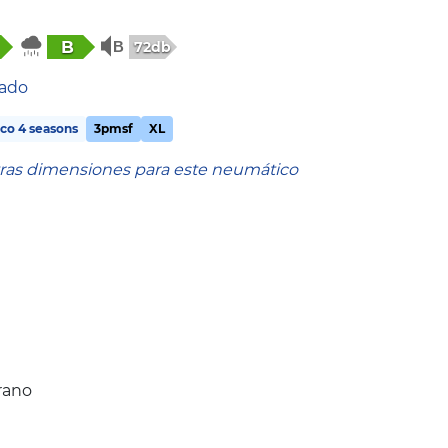
B
72db
tado
co 4 seasons
3pmsf
XL
tras dimensiones para este neumático
rano