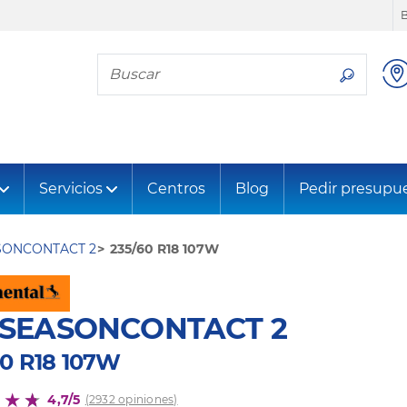
Busca tu neumático
Servicios
Centros
Blog
Pedir presupu
SONCONTACT 2
235/60 R18 107W
LSEASONCONTACT 2
60 R18 107W
4,7/5
(2932 opiniones)