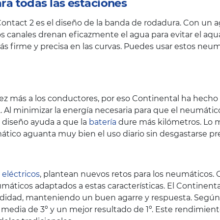
a todas las estaciones
Contact 2 es el diseño de la banda de rodadura. Con un a
s canales drenan eficazmente el agua para evitar el aqu
s firme y precisa en las curvas. Puedes usar estos neum
z más a los conductores, por eso Continental ha hecho hi
. Al minimizar la energía necesaria para que el neumát
te diseño ayuda a que la
batería
dure más kilómetros. Lo m
ático aguanta muy bien el uso diario sin desgastarse 
 eléctricos
, plantean nuevos retos para los neumáticos.
áticos adaptados a estas características. El Continenta
didad, manteniendo un buen agarre y respuesta. Según 
 media de 3º y un mejor resultado de 1º. Este rendimie