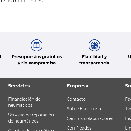
los tradicionales.
l
Presupuestos gratuitos
Fiabilidad y
U
y sin compromiso
transparencia
Servicios
Empresa
So
Financiación de
Contacto
Fa
neumáticos
Sobre Euromaster
Tw
Servicio de reparación
Centros colaboradores
In
de neumáticos
Certificados
Li
Cambio de neumáticos