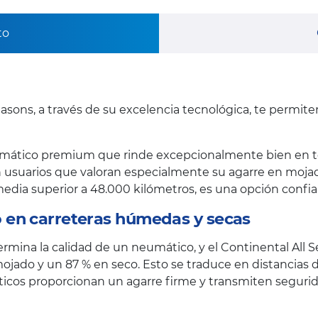
to
asons, a través de su excelencia tecnológica, te permit
mático premium que rinde excepcionalmente bien en to
 usuarios que valoran especialmente su agarre en mojado 
l media superior a 48.000 kilómetros, es una opción confi
 en carreteras húmedas y secas
termina la calidad de un neumático, y el Continental All 
ojado y un 87 % en seco. Esto se traduce en distancias 
máticos proporcionan un agarre firme y transmiten segu