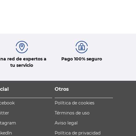
na red de expertos a
Pago 100% seguro
tu servicio
cial
Otros
cebook
Política de cookies
itter
Términos de uso
stagram
Aviso legal
nkedIn
Política de privacidad