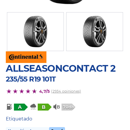
ALLSEASONCONTACT 2
235/55 R19 101T
4,7/5
(2934 opiniones)
A
B
70db
Etiquetado