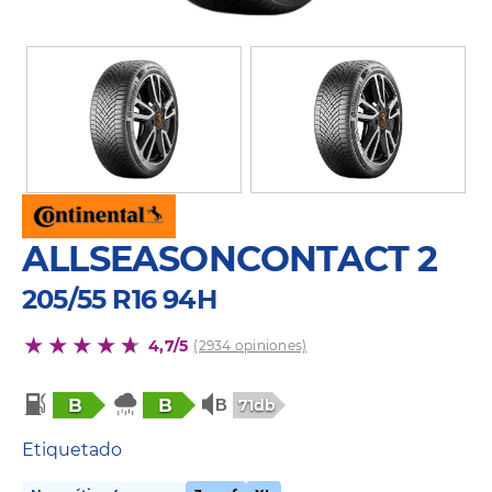
ALLSEASONCONTACT 2
205/55 R16 94H
4,7/5
(2934 opiniones)
B
B
71db
Etiquetado