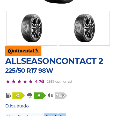
ALLSEASONCONTACT 2
225/50 R17 98W
4,7/5
(2939 opiniones)
C
B
71db
Etiquetado