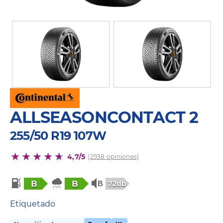
ALLSEASONCONTACT 2
255/50 R19 107W
4,7/5
(2938 opiniones)
B
B
72db
Etiquetado