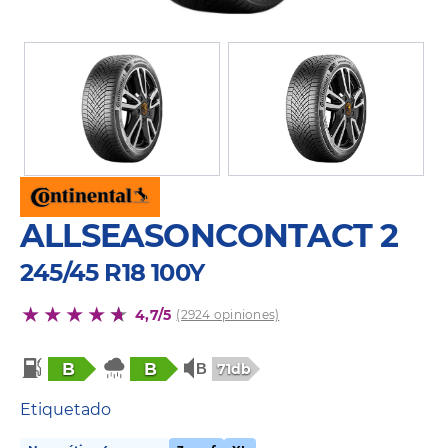
ALLSEASONCONTACT 2
245/45 R18 100Y
4,7/5
(2924 opiniones)
B
B
71db
Etiquetado