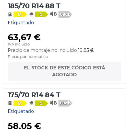
185/70 R14 88 T
68db
D
C
Etiquetado
63,67 €
IVA incluido
Precio de montaje no incluido
19,85 €
Precio por neumático
EL STOCK DE ESTE CÓDIGO ESTÁ
AGOTADO
175/70 R14 84 T
68db
D
C
Etiquetado
58,05 €