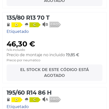
AGOTADO
135/80 R13 70 T
68db
D
C
Etiquetado
46,30 €
IVA incluido
Precio de montaje no incluido
19,85 €
Precio por neumático
EL STOCK DE ESTE CÓDIGO ESTÁ
AGOTADO
195/60 R14 86 H
68db
D
C
Etiquetado