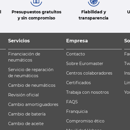
l
Presupuestos gratuitos
Fiabilidad y
U
y sin compromiso
transparencia
Servicios
Empresa
So
Financiación de
Contacto
Fa
neumáticos
Sobre Euromaster
Tw
Servicio de reparación
Centros colaboradores
In
de neumáticos
Certificados
Li
Cambio de neumáticos
Trabaja con nosotros
Yo
Revisión oficial
FAQS
Cambio amortiguadores
Franquicia
Cambio de batería
Compromiso ético
Cambio de aceite