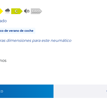
C
68db
tado
co de verano de coche
tras dimensiones para este neumático
anos
to