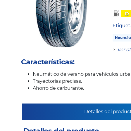
D
Etique
Neumáti
>
ver o
Características:
Neumático de verano para vehículos urb
Trayectorias precisas.
Ahorro de carburante.
Detalles del produc
Detalles del producto