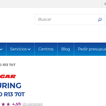
Busca tu neumático
Servicios
Centros
Blog
Pedir presupu
0 R13 70T
URING
0 R13 70T
4,5/5
(23 opiniones)