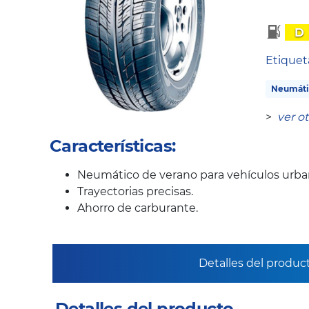
D
Etique
Neumáti
>
ver o
Características:
Neumático de verano para vehículos urb
Trayectorias precisas.
Ahorro de carburante.
Detalles del produc
Detalles del producto