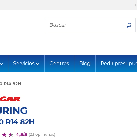
Busca tu neumático
Servicios
Centros
Blog
Pedir presupu
0 R14 82H
URING
0 R14 82H
4,5/5
(23 opiniones)