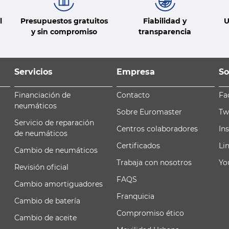
l
Presupuestos gratuitos
Fiabilidad y
U
y sin compromiso
transparencia
Servicios
Empresa
So
Financiación de
Contacto
Fa
neumáticos
Sobre Euromaster
Tw
Servicio de reparación
Centros colaboradores
In
de neumáticos
Certificados
Li
Cambio de neumáticos
Trabaja con nosotros
Yo
Revisión oficial
FAQS
Cambio amortiguadores
Franquicia
Cambio de batería
Compromiso ético
Cambio de aceite