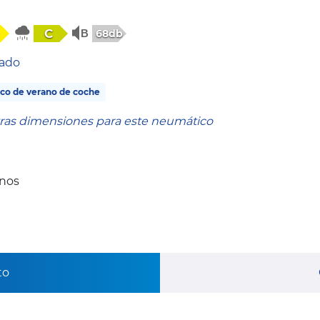
C
68db
tado
co de verano de coche
tras dimensiones para este neumático
anos
to