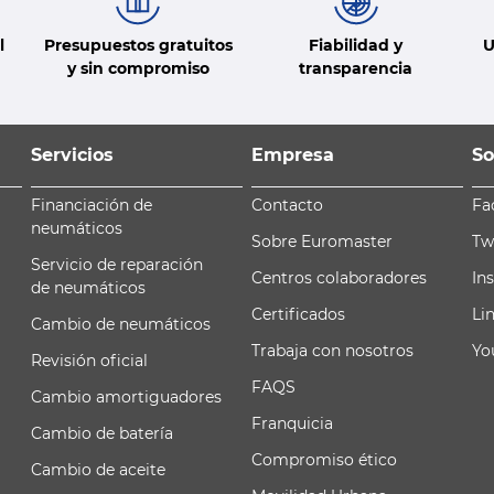
l
Presupuestos gratuitos
Fiabilidad y
U
y sin compromiso
transparencia
Servicios
Empresa
So
Financiación de
Contacto
Fa
neumáticos
Sobre Euromaster
Tw
Servicio de reparación
Centros colaboradores
In
de neumáticos
Certificados
Li
Cambio de neumáticos
Trabaja con nosotros
Yo
Revisión oficial
FAQS
Cambio amortiguadores
Franquicia
Cambio de batería
Compromiso ético
Cambio de aceite