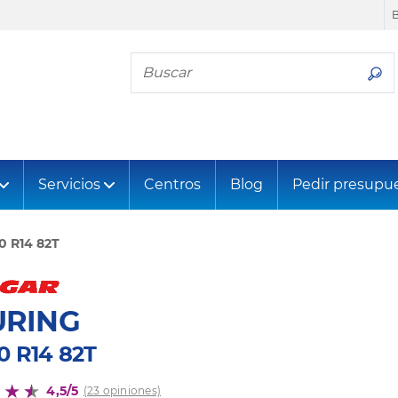
Busca tu neumático
Servicios
Centros
Blog
Pedir presupu
0 R14 82T
URING
0 R14 82T
4,5/5
(23 opiniones)