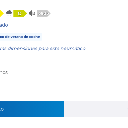
C
68db
tado
co de verano de coche
tras dimensiones para este neumático
anos
to