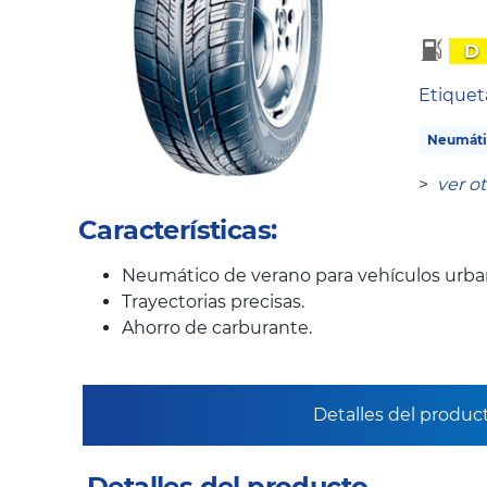
D
Etique
Neumáti
>
ver o
Características:
Neumático de verano para vehículos urb
Trayectorias precisas.
Ahorro de carburante.
Detalles del produc
Detalles del producto