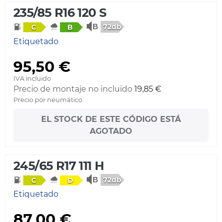
235/85 R16 120 S
72db
C
B
Etiquetado
95,50 €
IVA incluido
Precio de montaje no incluido
19,85 €
Precio por neumático
EL STOCK DE ESTE CÓDIGO ESTÁ
AGOTADO
245/65 R17 111 H
72db
C
D
Etiquetado
87,00 €