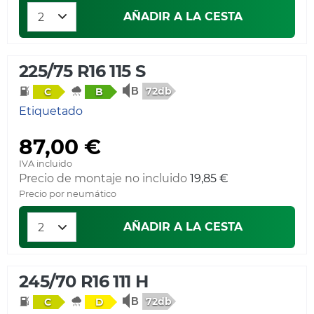
AÑADIR A LA CESTA
225/75 R16 115 S
72db
C
B
Etiquetado
87,00 €
IVA incluido
Precio de montaje no incluido
19,85 €
Precio por neumático
AÑADIR A LA CESTA
245/70 R16 111 H
72db
C
D