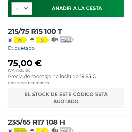
AÑADIR A LA CESTA
215/75 R15 100 T
72db
D
D
Etiquetado
75,00 €
IVA incluido
Precio de montaje no incluido
19,85 €
Precio por neumático
EL STOCK DE ESTE CÓDIGO ESTÁ
AGOTADO
235/65 R17 108 H
72db
C
D