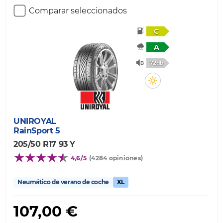
Comparar seleccionados
C
A
72db
UNIROYAL
RainSport 5
205/50 R17 93 Y
4,6/5
(4284 opiniones)
Neumático de verano de coche
XL
107,00 €