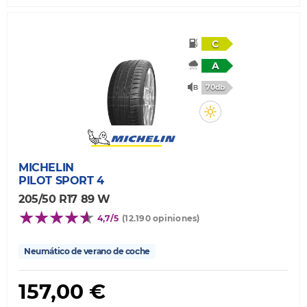
C
A
70db
MICHELIN
PILOT SPORT 4
205/50 R17 89 W
4,7/5
(12.190 opiniones)
Neumático de verano de coche
157,00 €