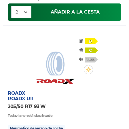
AÑADIR A LA CESTA
D
C
72db
ROADX
ROADX U11
205/50 R17 93 W
Todavía no está clasificado
Neumático de verano de coche