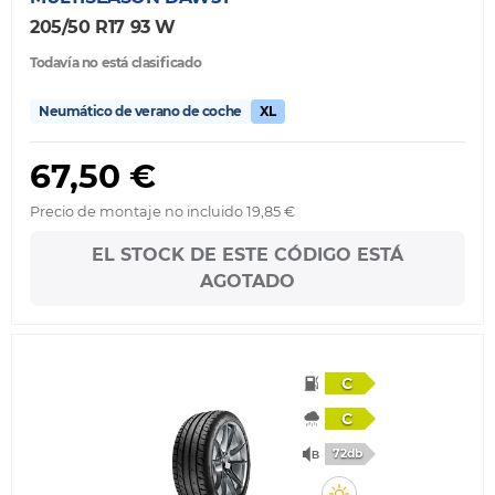
205/50 R17 93 W
Todavía no está clasificado
Neumático de verano de coche
XL
67,50 €
Precio de montaje no incluido 19,85 €
EL STOCK DE ESTE CÓDIGO ESTÁ
AGOTADO
C
C
72db