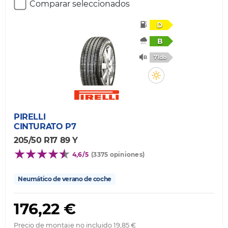
Comparar seleccionados
D
B
71db
PIRELLI
CINTURATO P7
205/50 R17 89 Y
4,6/5
(3375 opiniones)
Neumático de verano de coche
176,22 €
Precio de montaje no incluido 19,85 €