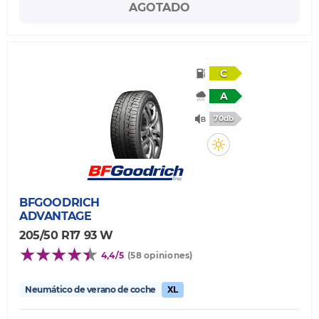
AGOTADO
C
A
70db
BFGOODRICH
ADVANTAGE
205/50 R17 93 W
4,4/5
(58 opiniones)
Neumático de verano de coche
XL