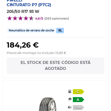
PIRELLI
CINTURATO P7 (P7C2)
205/50 R17 93 W
4,6/5
(263 opiniones)
Neumático de verano de coche
XL
184,26 €
Precio de montaje no incluido 19,85 €
EL STOCK DE ESTE CÓDIGO ESTÁ
AGOTADO
C
A
72db