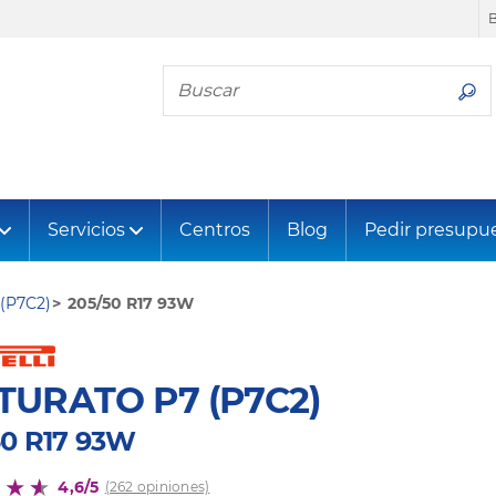
Busca tu neumático
Servicios
Centros
Blog
Pedir presupu
(P7C2)
205/50 R17 93W
TURATO P7 (P7C2)
50 R17 93W
4,6/5
(262 opiniones)