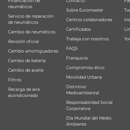
Financiación de
Contacto
Fa
neumáticos
Sobre Euromaster
Tw
Servicio de reparación
Centros colaboradores
In
de neumáticos
Certificados
Li
Cambio de neumáticos
Trabaja con nosotros
Yo
Revisión oficial
FAQS
Cambio amortiguadores
Franquicia
Cambio de batería
Compromiso ético
Cambio de aceite
Movilidad Urbana
Filtros
Distintivo
Recarga de aire
Medioambiental
acondicionado
Responsabilidad Social
Corporativa
Día Mundial del Medio
Ambiente