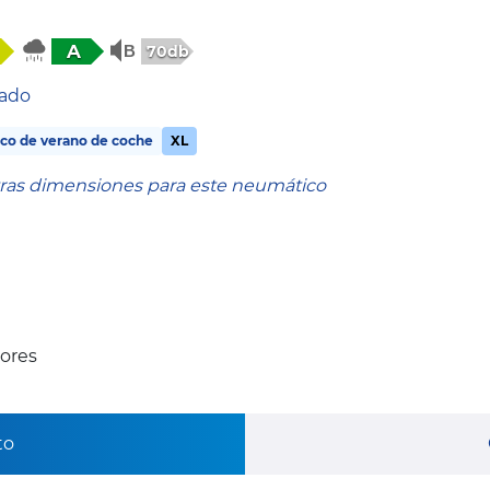
A
70db
tado
co de verano de coche
XL
tras dimensiones para este neumático
ores
to