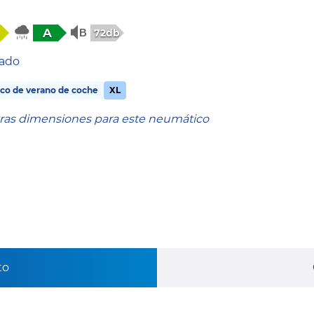
A
72db
tado
co de verano de coche
XL
tras dimensiones para este neumático
to