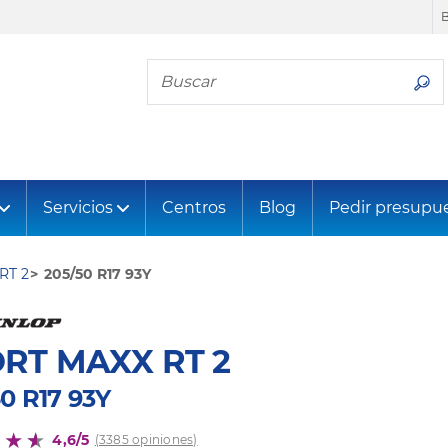
Busca tu neumático
Servicios
Centros
Blog
Pedir presupu
RT 2
205/50 R17 93Y
RT MAXX RT 2
0 R17 93Y
4,6/5
(3385 opiniones)