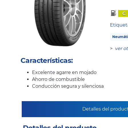
C
Etique
Neumáti
>
ver o
Características:
Excelente agarre en mojado
Ahorro de combustible
Conducción segura y silenciosa
Detalles del produc
Detalles del producto