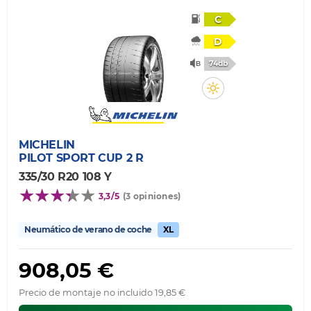
C
D
74db
MICHELIN
PILOT SPORT CUP 2 R
335/30 R20 108 Y
3,3/5
(3 opiniones)
Neumático de verano de coche
XL
908,05 €
Precio de montaje no incluido 19,85 €