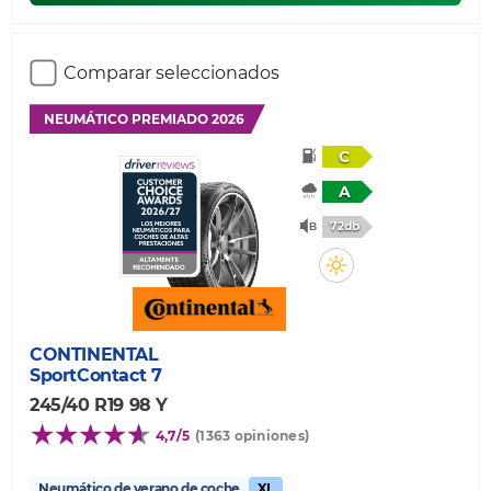
Comparar seleccionados
NEUMÁTICO PREMIADO 2026
C
A
72db
CONTINENTAL
SportContact 7
245/40 R19 98 Y
4,7/5
(1363 opiniones)
Neumático de verano de coche
XL