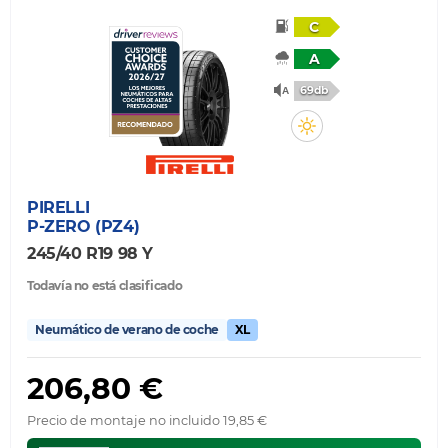
C
A
69db
PIRELLI
P-ZERO (PZ4)
245/40 R19 98 Y
Todavía no está clasificado
Neumático de verano de coche
XL
206,80 €
Precio de montaje no incluido 19,85 €