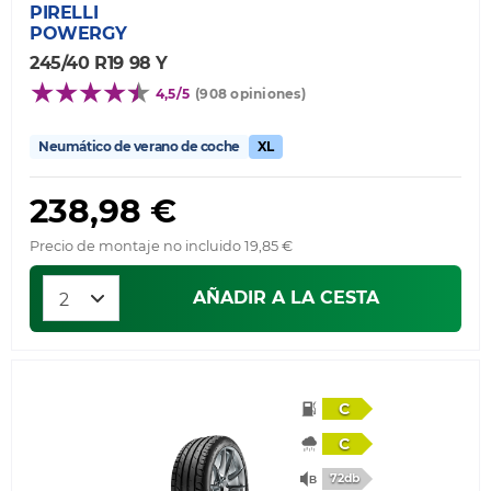
PIRELLI
POWERGY
245/40 R19 98 Y
4,5/5
(908 opiniones)
Neumático de verano de coche
XL
238,98 €
Precio de montaje no incluido 19,85 €
AÑADIR A LA CESTA
C
C
72db