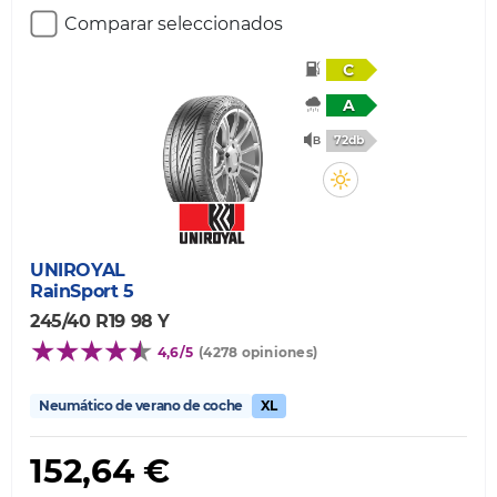
Comparar seleccionados
C
A
72db
UNIROYAL
RainSport 5
245/40 R19 98 Y
4,6/5
(4278 opiniones)
Neumático de verano de coche
XL
152,64 €