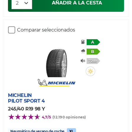
AÑADIR A LA CESTA
Comparar seleccionados
A
B
72db
MICHELIN
PILOT SPORT 4
245/40 R19 98 Y
4,7/5
(12.190 opiniones)
Neumático de verano de coche
XL