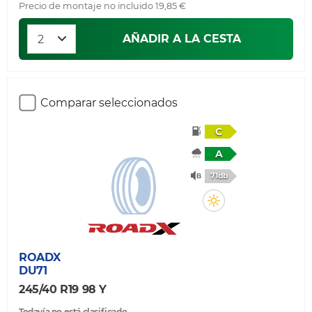
Precio de montaje no incluido 19,85 €
AÑADIR A LA CESTA
Comparar seleccionados
C
A
71db
ROADX
DU71
245/40 R19 98 Y
Todavía no está clasificado