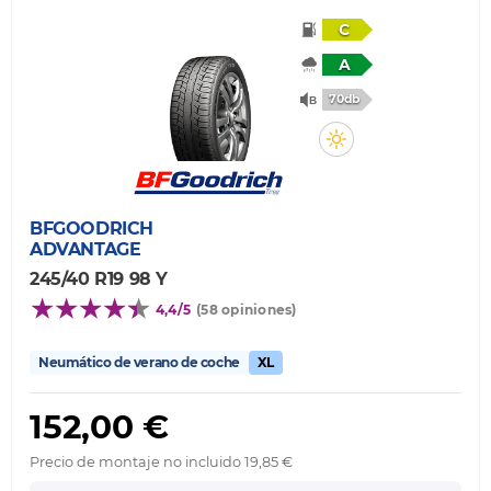
C
A
70db
BFGOODRICH
ADVANTAGE
245/40 R19 98 Y
4,4/5
(58 opiniones)
Neumático de verano de coche
XL
152,00 €
Precio de montaje no incluido 19,85 €