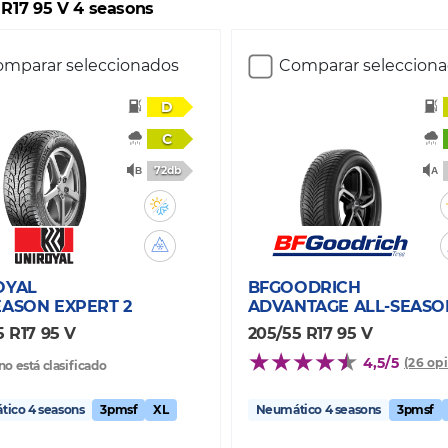
 R17 95 V 4 seasons
mparar seleccionados
Comparar seleccion
D
C
72db
OYAL
BFGOODRICH
EASON EXPERT 2
ADVANTAGE ALL-SEASO
5 R17 95 V
205/55 R17 95 V
4,5/5
(26 op
no está clasificado
ico 4 seasons
3pmsf
XL
Neumático 4 seasons
3pmsf