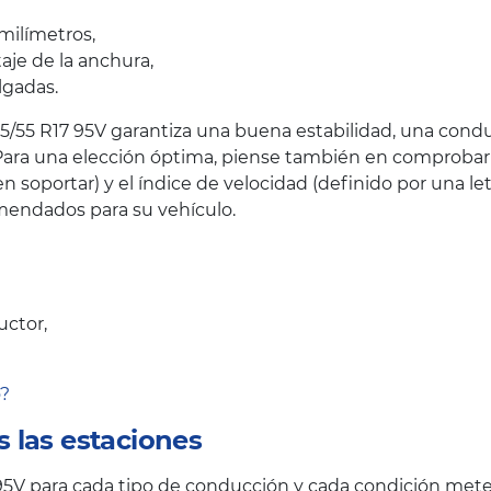
milímetros,
taje de la anchura,
lgadas.
5/55 R17 95V garantiza una buena estabilidad, una condu
ara una elección óptima, piense también en comprobar el
oportar) y el índice de velocidad (definido por una let
endados para su vehículo.
uctor,
o?
 las estaciones
V para cada tipo de conducción y cada condición mete