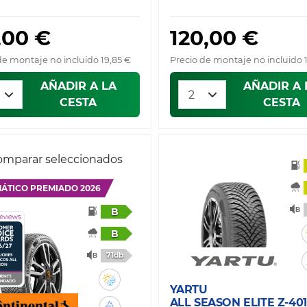
,00 €
120,00 €
de montaje no incluido 19,85 €
Precio de montaje no incluido 
AÑADIR A LA
AÑADIR A 
CESTA
CESTA
mparar seleccionados
ÁTICO PREMIADO 2026
B
B
71db
YARTU
ALL SEASON ELITE Z-401