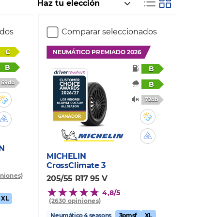
ados
Comparar seleccionados
C
NEUMÁTICO PREMIADO 2026
B
B
69db
B
72db
N
MICHELIN
CrossClimate 3
iniones)
205/55 R17 95 V
4,8/5
XL
(2630 opiniones)
Neumático 4 seasons
3pmsf
XL