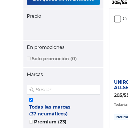
205/55
Precio
Co
En promociones
Solo promoción (0)
Marcas
UNIR
ALLS
205/5
Todavía 
Todas las marcas
(37 neumáticos)
Neumát
Premium (23)