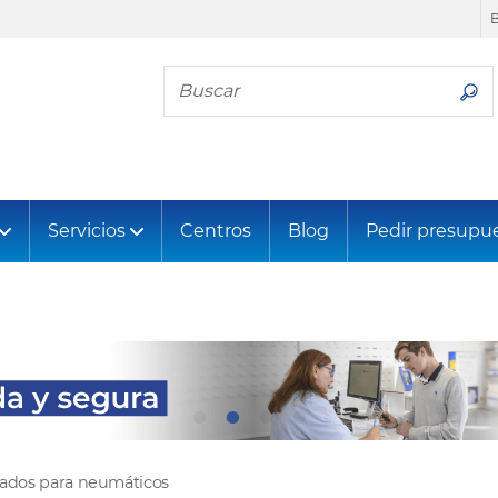
Busca tu neumático
Servicios
Centros
Blog
Pedir presupu
tados para neumáticos