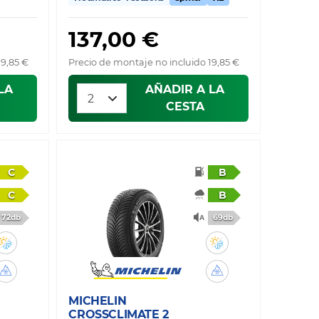
137,00 €
19,85 €
Precio de montaje no incluido 19,85 €
LA
AÑADIR A LA
CESTA
C
B
C
B
72db
69db
MICHELIN
CROSSCLIMATE 2