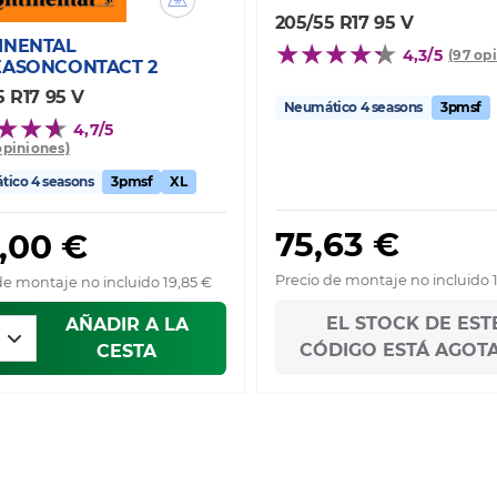
205/55 R17 95 V
INENTAL
4,3/5
(97 op
EASONCONTACT 2
5 R17 95 V
Neumático 4 seasons
3pmsf
4,7/5
opiniones)
ico 4 seasons
3pmsf
XL
75,63 €
,00 €
Precio de montaje no incluido 
de montaje no incluido 19,85 €
EL STOCK DE EST
AÑADIR A LA
CÓDIGO ESTÁ AGOT
CESTA