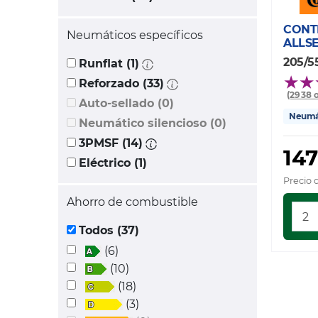
CONT
Neumáticos específicos
ALLS
205/5
Runflat (1)
Reforzado (33)
(2938 
Auto-sellado (0)
Neumát
Neumático silencioso (0)
3PMSF (14)
147
Eléctrico (1)
Precio 
Ahorro de combustible
Todos (37)
(6)
(10)
(18)
(3)