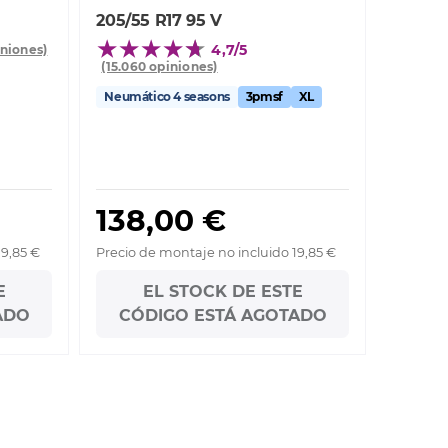
205/55 R17 95 V
4,7/5
iniones)
(15.060 opiniones)
Neumático 4 seasons
3pmsf
XL
138,00 €
19,85 €
Precio de montaje no incluido 19,85 €
E
EL STOCK DE ESTE
ADO
CÓDIGO ESTÁ AGOTADO