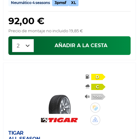
Neumático 4 seasons
3pmsf
XL
92,00 €
Precio de montaje no incluido 19,85 €
AÑADIR A LA CESTA
D
C
70db
TIGAR
ALL SEASON