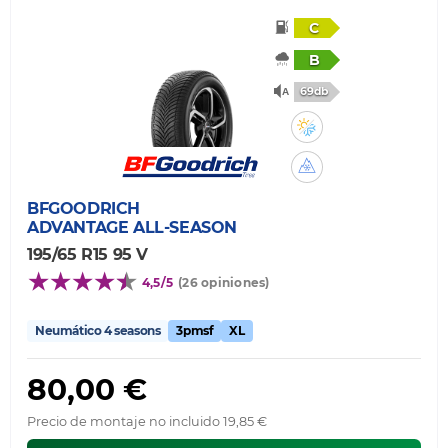
C
B
69db
BFGOODRICH
ADVANTAGE ALL-SEASON
195/65 R15 95 V
4,5/5
(26 opiniones)
Neumático 4 seasons
3pmsf
XL
80,00 €
Precio de montaje no incluido 19,85 €