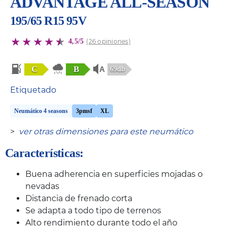
ADVANTAGE ALL-SEASON
195/65 R15 95V
4,5/5
(26 opiniones)
C
B
69db
Etiquetado
Neumático 4 seasons
3pmsf
XL
>
ver otras dimensiones para este neumático
Características:
Buena adherencia en superficies mojadas o
nevadas
Distancia de frenado corta
Se adapta a todo tipo de terrenos
Alto rendimiento durante todo el año