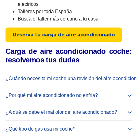
eléctricos
Talleres por toda España
Busca el taller más cercano a tu casa
Reserva tu carga de aire acondicionado
Carga de aire acondicionado coche:
resolvemos tus dudas
¿Cuándo necesita mi coche una revisión del aire acondicio
Te aconsejamos una recarga cada 2 años. Si percibes
¿Por qué mi aire acondicionado no enfría?
menos potencia, olores extraños o aire templado,
conviene revisarlo antes.
Normalmente se debe a un nivel bajo de gas
¿A qué se debe el mal olor del aire acondicionado?
refrigerante. En estos casos, tu sistema
probablemente necesita una recarga.
La acumulación de humedad y bacterias en el sistema
¿Qué tipo de gas usa mi coche?
puede generar olores desagradables. Una limpieza
Consulta más sobre
causas habituales de fallos en el