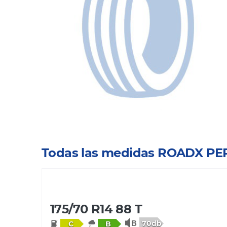
Todas las medidas ROADX P
175/70 R14 88 T
70db
C
B