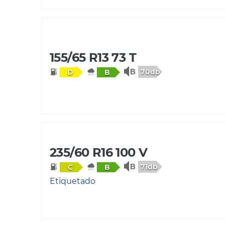
155/65 R13 73 T
70db
D
B
235/60 R16 100 V
71db
C
B
Etiquetado