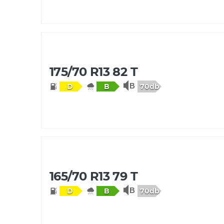
175/70 R13 82 T
70db
D
B
165/70 R13 79 T
70db
D
B