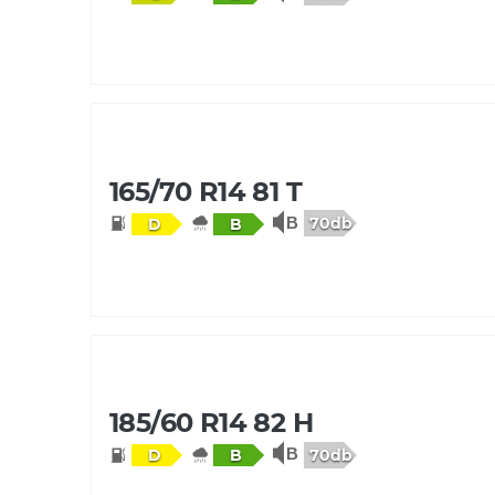
165/70 R14 81 T
70db
D
B
185/60 R14 82 H
70db
D
B