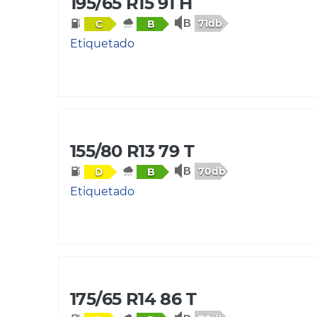
195/65 R15 91 H
71db
C
B
Etiquetado
155/80 R13 79 T
70db
D
B
Etiquetado
175/65 R14 86 T