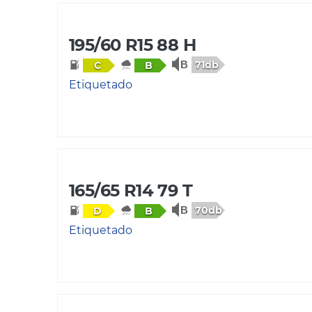
195/60 R15 88 H
71db
C
B
Etiquetado
165/65 R14 79 T
70db
D
B
Etiquetado