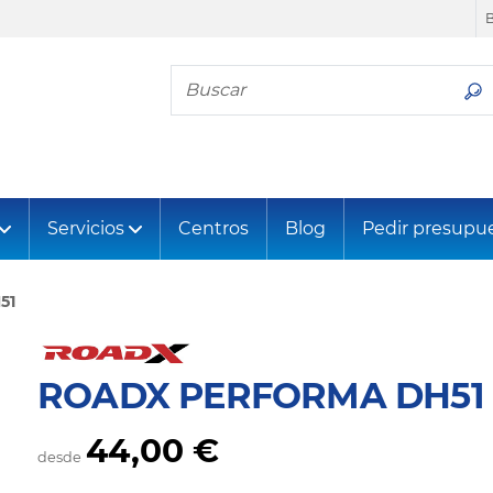
Busca tu neumático
Servicios
Centros
Blog
Pedir presupu
51
ROADX PERFORMA DH51
44,00 €
desde