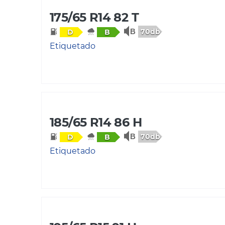
175/65 R14 82 T
70db
D
B
Etiquetado
185/65 R14 86 H
70db
D
B
Etiquetado