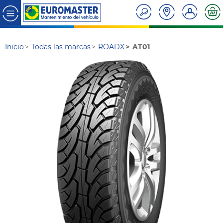
Inicio
Todas las marcas
ROADX
AT01