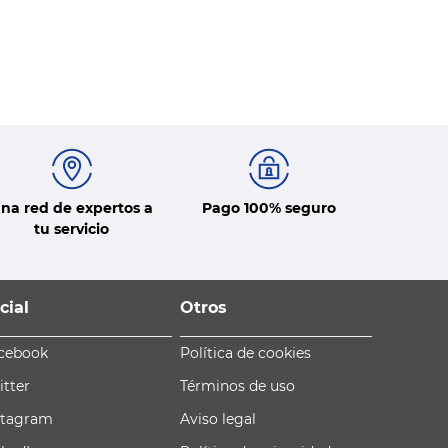
na red de expertos a
Pago 100% seguro
tu servicio
cial
Otros
cebook
Política de cookies
itter
Términos de uso
stagram
Aviso legal