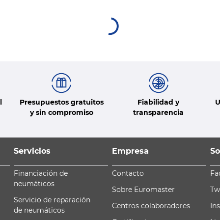
l
Presupuestos gratuitos
Fiabilidad y
U
y sin compromiso
transparencia
Servicios
Empresa
So
Financiación de
Contacto
Fa
neumáticos
Sobre Euromaster
Tw
Servicio de reparación
Centros colaboradores
In
de neumáticos