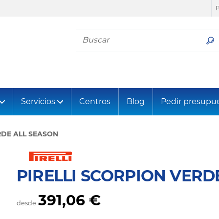
Busca tu neumático
Servicios
Centros
Blog
Pedir presupu
DE ALL SEASON
PIRELLI SCORPION VERD
391,06 €
desde