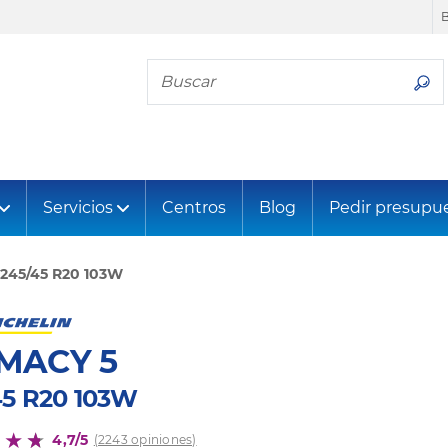
Busca tu neumático
Servicios
Centros
Blog
Pedir presupu
245/45 R20 103W
MACY 5
45 R20 103W
4,7/5
(2243 opiniones)