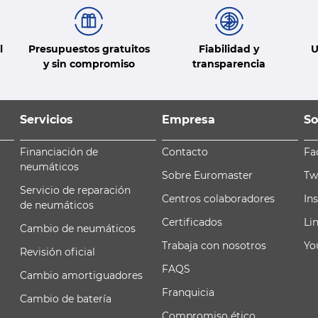
l
Presupuestos gratuitos
Fiabilidad y
U
y sin compromiso
transparencia
Servicios
Empresa
So
Financiación de
Contacto
Fa
neumáticos
Sobre Euromaster
Tw
Servicio de reparación
Centros colaboradores
In
de neumáticos
Certificados
Li
Cambio de neumáticos
Trabaja con nosotros
Yo
Revisión oficial
FAQS
Cambio amortiguadores
Franquicia
Cambio de batería
Compromiso ético