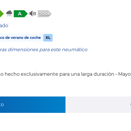
A
70db
tado
co de verano de coche
XL
tras dimensiones para este neumático
o hecho exclusivamente para una larga duración • Mayo
to