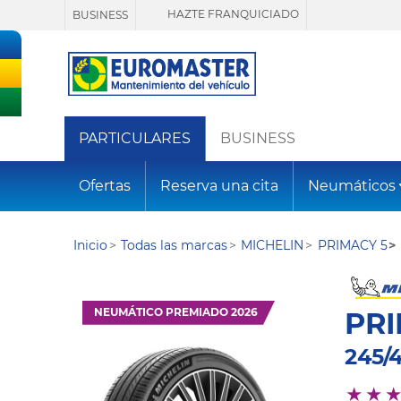
HAZTE FRANQUICIADO
BUSINESS
PARTICULARES
BUSINESS
Ofertas
Reserva una cita
Neumáticos
Inicio
Todas las marcas
MICHELIN
PRIMACY 5
NEUMÁTICO PREMIADO 2026
PRI
245/