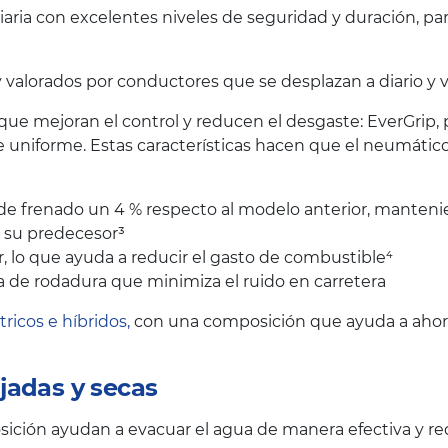
iaria con excelentes niveles de seguridad y duración, p
lorados por conductores que se desplazan a diario y val
 que mejoran el control y reducen el desgaste: EverGrip,
 uniforme. Estas características hacen que el neumáti
a de frenado un 4 % respecto al modelo anterior, manteni
e su predecesor³
 lo que ayuda a reducir el gasto de combustible⁴
 de rodadura que minimiza el ruido en carretera
tricos e híbridos,
con una composición que ayuda a ahorra
jadas y secas
ción ayudan a evacuar el agua de manera efectiva y red