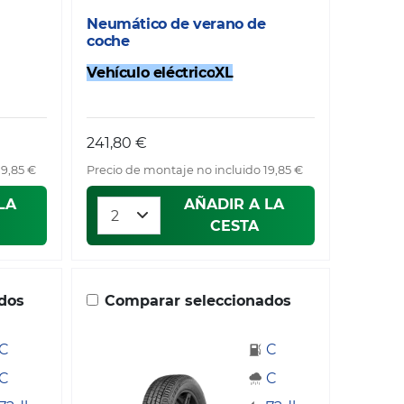
Neumático de verano de
coche
Vehículo eléctrico
XL
241,80 €
19,85 €
Precio de montaje no incluido 19,85 €
LA
AÑADIR A LA
CESTA
dos
Comparar seleccionados
C
C
C
C