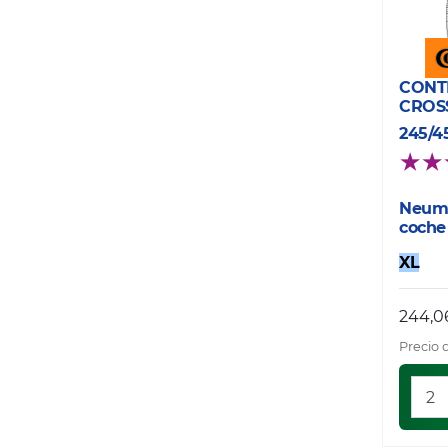
CONT
CROS
245/4
Neumá
coche
XL
244,0
Precio 