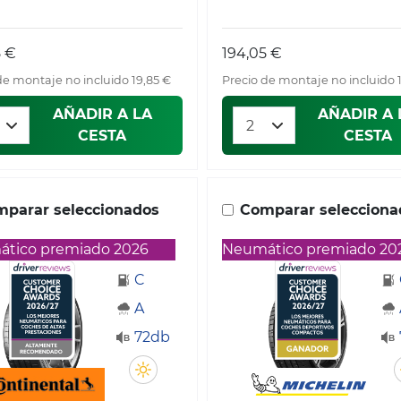
8 €
194,05 €
de montaje no incluido 19,85 €
Precio de montaje no incluido 
AÑADIR A LA
AÑADIR A 
CESTA
CESTA
parar seleccionados
Comparar selecciona
tico premiado 2026
Neumático premiado 20
C
A
72db