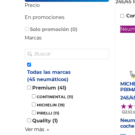
245/45 
Precio
Com
En promociones
Neumá
Solo promoción (0)
Marcas
Todas las marcas
(45 neumáticos)
MICH
Premium (41)
PRIM
CONTINENTAL (11)
245/4
MICHELIN (19)
(2243 
PIRELLI (11)
Neumá
Quality (1)
coche
Ver más