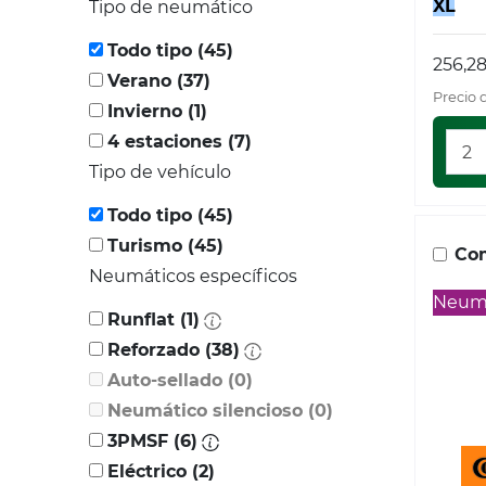
XL
Tipo de neumático
Todo tipo (45)
256,2
Verano (37)
Precio 
Invierno (1)
4 estaciones (7)
Tipo de vehículo
Todo tipo (45)
Turismo (45)
Com
Neumáticos específicos
Neumá
Runflat (1)
Reforzado (38)
Auto-sellado (0)
Neumático silencioso (0)
3PMSF (6)
Eléctrico (2)