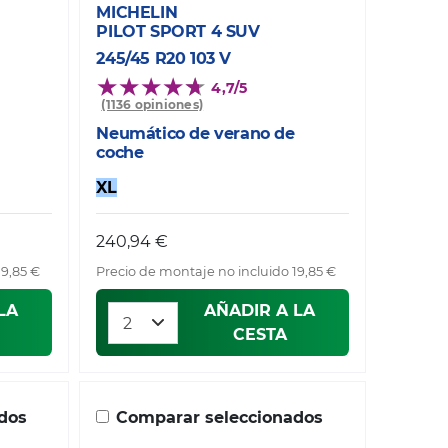
MICHELIN
PILOT SPORT 4 SUV
245/45 R20 103 V
4,7/5
(1136 opiniones)
Neumático de verano de
coche
XL
240,94 €
19,85 €
Precio de montaje no incluido 19,85 €
LA
AÑADIR A LA
CESTA
dos
Comparar seleccionados