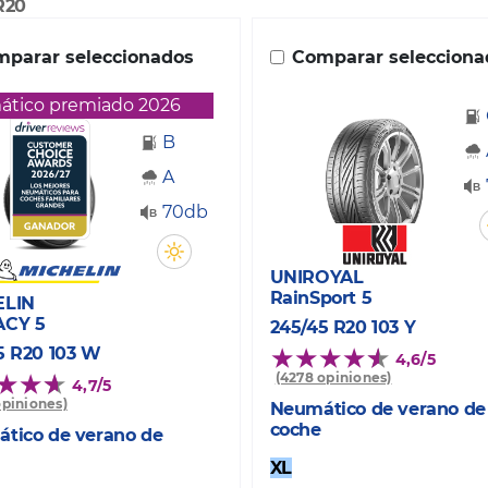
R20
parar seleccionados
Comparar selecciona
tico premiado 2026
B
A
70db
UNIROYAL
RainSport 5
ELIN
ACY 5
245/45 R20 103 Y
5 R20 103 W
4,6/5
(4278 opiniones)
4,7/5
opiniones)
Neumático de verano de
coche
tico de verano de
XL