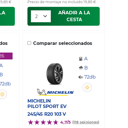
19,85 €
Precio de montaje no incluido 19,85 €
LA
AÑADIR A LA
CESTA
dos
Comparar seleccionados
26
A
A
B
B
72db
72db
MICHELIN
PILOT SPORT EV
245/45 R20 103 V
4,7/5
(118 opiniones)