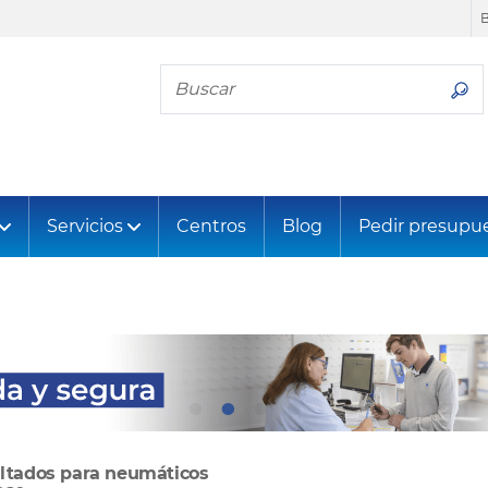
Busca tu neumático
Servicios
Centros
Blog
Pedir presupu
ltados para neumáticos