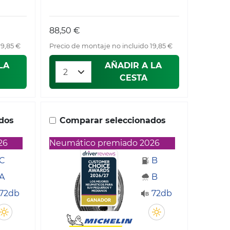
88,50 €
19,85 €
Precio de montaje no incluido 19,85 €
LA
AÑADIR A LA
CESTA
dos
Comparar seleccionados
26
Neumático premiado 2026
C
B
A
B
72db
72db