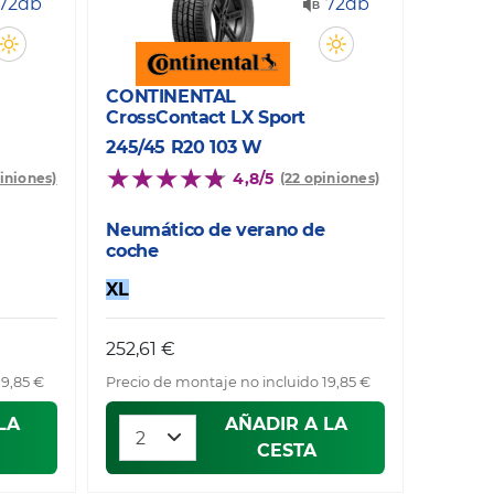
72db
72db
CONTINENTAL
CrossContact LX Sport
245/45 R20 103 W
4,8/5
piniones)
(22 opiniones)
Neumático de verano de
coche
XL
252,61 €
19,85 €
Precio de montaje no incluido 19,85 €
LA
AÑADIR A LA
CESTA