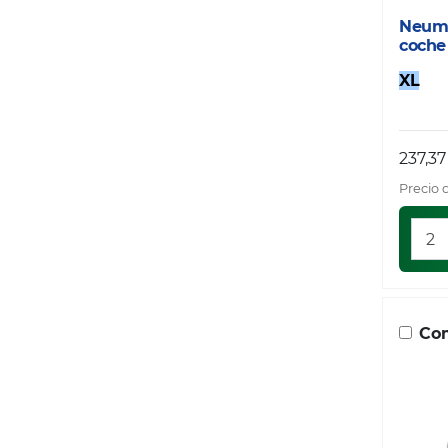
Neumá
coche
XL
237,37
Precio 
Com