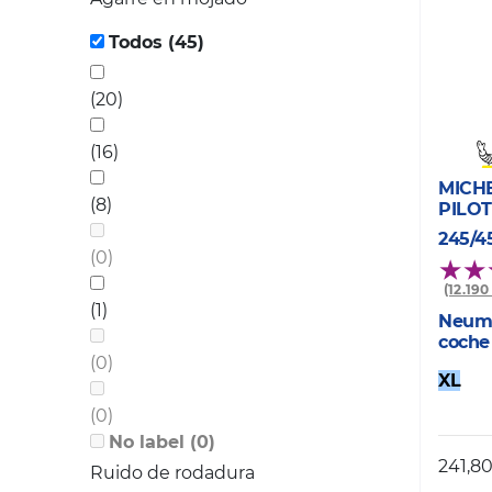
Todos (45)
(20)
(16)
MICH
(8)
PILOT
245/4
(0)
(12.19
(1)
Neumá
coche
(0)
XL
(0)
No label (0)
241,8
Ruido de rodadura