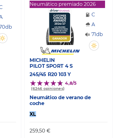
Neumático premiado 2026
C
C
A
A
70db
71db
MICHELIN
PILOT SPORT 4 S
245/45 R20 103 Y
4,8/5
(6246 opiniones)
Neumático de verano de
coche
XL
259,50 €