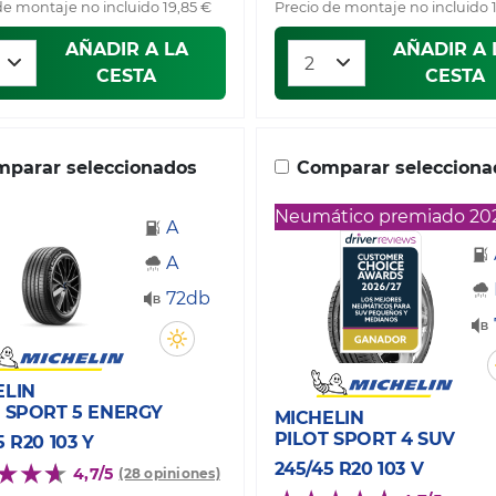
de montaje no incluido 19,85 €
Precio de montaje no incluido 
AÑADIR A LA
AÑADIR A 
CESTA
CESTA
parar seleccionados
Comparar selecciona
Neumático premiado 20
A
A
72db
ELIN
 SPORT 5 ENERGY
MICHELIN
PILOT SPORT 4 SUV
5 R20 103 Y
245/45 R20 103 V
4,7/5
(28 opiniones)