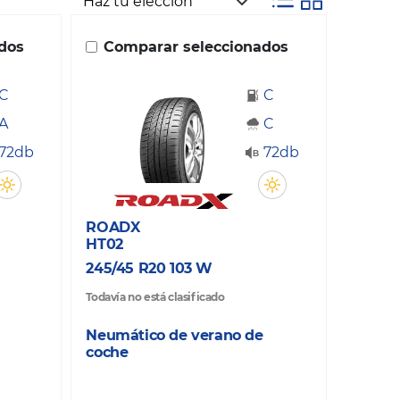
dos
Comparar seleccionados
C
C
A
C
72db
72db
ROADX
HT02
245/45 R20 103 W
Todavía no está clasificado
Neumático de verano de
coche