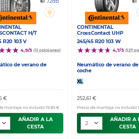
72db
INENTAL
CONTINENTAL
SCONTACT H/T
CrossContact UHP
5 R20 103 V
245/45 R20 103 W
4,9/5
4,7/5
(11 opiniones)
(127 o
tico de verano de
Neumático de verano de
coche
XL
6 €
252,61 €
de montaje no incluido 19,85 €
Precio de montaje no incluido 
AÑADIR A LA
AÑADIR A 
CESTA
CESTA