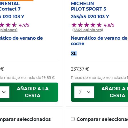
INENTAL
MICHELIN
Contact 7
PILOT SPORT 5
5 R20 103 Y
245/45 R20 103 Y
4,7/5
4,8/5
opiniones)
(5869 opiniones)
tico de verano de
Neumático de verano de
coche
XL
 €
237,37 €
de montaje no incluido 19,85 €
Precio de montaje no incluido 
AÑADIR A LA
AÑADIR A 
CESTA
CESTA
parar seleccionados
Comparar selecciona