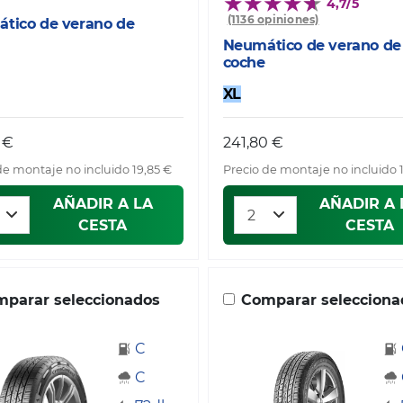
4,7/5
(1136 opiniones)
tico de verano de
Neumático de verano de
coche
XL
 €
241,80 €
de montaje no incluido 19,85 €
Precio de montaje no incluido 
AÑADIR A LA
AÑADIR A 
CESTA
CESTA
parar seleccionados
Comparar selecciona
C
C