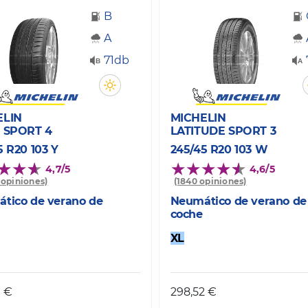
B
A
71db
ELIN
MICHELIN
 SPORT 4
LATITUDE SPORT 3
5 R20 103 Y
245/45 R20 103 W
4,7/5
4,6/5
0 opiniones)
(1840 opiniones)
tico de verano de
Neumático de verano de
coche
XL
0 €
298,52 €