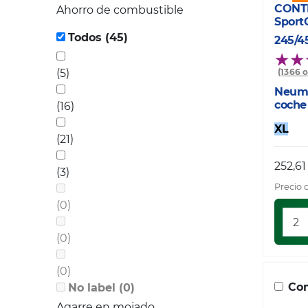
CONT
Ahorro de combustible
Sport
Todos (45)
245/4
(5)
(1366 
Neumá
coche
(16)
XL
(21)
252,61
(3)
Precio 
(0)
(0)
(0)
Com
No label (0)
Agarre en mojado