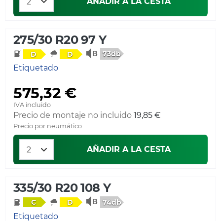
AÑADIR A LA CESTA
275/30 R20 97 Y
73db
D
D
Etiquetado
575,32 €
IVA incluido
Precio de montaje no incluido
19,85 €
Precio por neumático
AÑADIR A LA CESTA
335/30 R20 108 Y
74db
C
D
Etiquetado