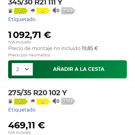
345/30 R21 111 Y
75db
C
D
Etiquetado
1 092,71 €
IVA incluido
Precio de montaje no incluido
19,85 €
Precio por neumático
AÑADIR A LA CESTA
275/35 R20 102 Y
73db
C
D
Etiquetado
469,11 €
IVA incluido