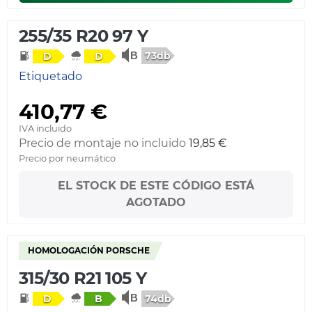
255/35 R20 97 Y
73db
D
D
Etiquetado
410,77 €
IVA incluido
Precio de montaje no incluido
19,85 €
Precio por neumático
EL STOCK DE ESTE CÓDIGO ESTÁ
AGOTADO
HOMOLOGACIÓN PORSCHE
315/30 R21 105 Y
74db
D
B