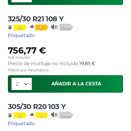
325/30 R21 108 Y
73db
D
E
Etiquetado
756,77 €
IVA incluido
Precio de montaje no incluido
19,85 €
Precio por neumático
AÑADIR A LA CESTA
305/30 R20 103 Y
74db
D
D
Etiquetado