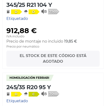
345/25 R21 104 Y
75db
D
D
Etiquetado
912,88 €
IVA incluido
Precio de montaje no incluido
19,85 €
Precio por neumático
EL STOCK DE ESTE CÓDIGO ESTÁ
AGOTADO
HOMOLOGACIÓN FERRARI
245/35 R20 95 Y
70db
D
C
Etiquetado