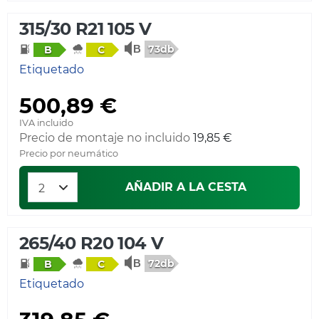
315/30 R21 105 V
73db
B
C
Etiquetado
500,89 €
IVA incluido
Precio de montaje no incluido
19,85 €
Precio por neumático
AÑADIR A LA CESTA
265/40 R20 104 V
72db
B
C
Etiquetado