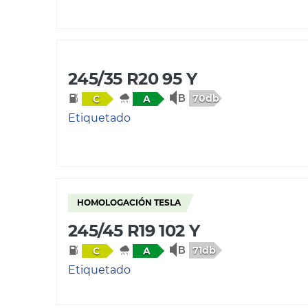
245/35 R20 95 Y
70db
C
A
Etiquetado
HOMOLOGACIÓN TESLA
245/45 R19 102 Y
71db
C
A
Etiquetado