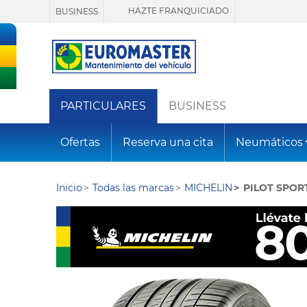
HAZTE FRANQUICIADO
BUSINESS
PARTICULARES
BUSINESS
Ofertas
Reserva una cita
Neumáticos
Inicio
Todas las marcas
MICHELIN
PILOT SPORT