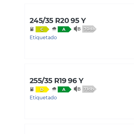
245/35 R20 95 Y
70db
C
A
Etiquetado
255/35 R19 96 Y
71db
D
A
Etiquetado