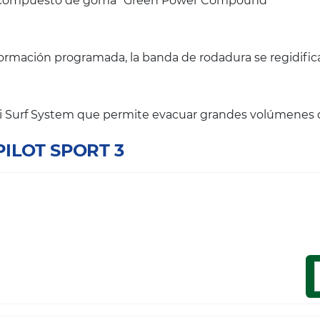
el compuesto de goma "Green Power Compound"
eformación programada, la banda de rodadura se regidific
nti Surf System que permite evacuar grandes volúmenes 
PILOT SPORT 3