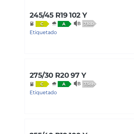
245/45 R19 102 Y
71db
C
A
Etiquetado
275/30 R20 97 Y
73db
C
A
Etiquetado