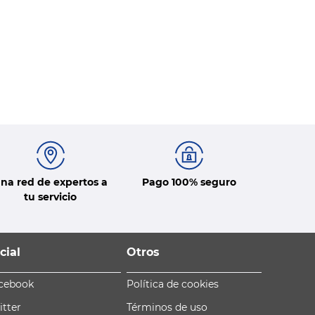
na red de expertos a
Pago 100% seguro
tu servicio
cial
Otros
cebook
Política de cookies
itter
Términos de uso