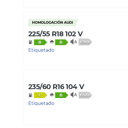
HOMOLOGACIÓN AUDI
225/55 R18 102 V
69db
B
B
Etiquetado
235/60 R16 104 V
69db
C
B
Etiquetado