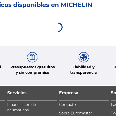
icos disponibles en MICHELIN
l
Presupuestos gratuitos
Fiabilidad y
U
y sin compromiso
transparencia
Servicios
Empresa
So
Financiación de
Contacto
Fa
neumáticos
Sobre Euromaster
Tw