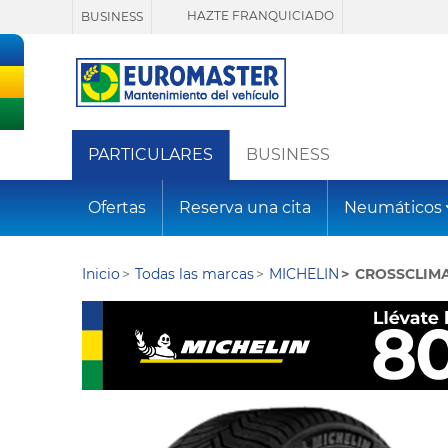
HAZTE FRANQUICIADO
BUSINESS
PARTICULARES
BUSINESS
Ofertas
Reserva una cita
Neumáticos
Inicio
Todas las marcas
MICHELIN
CROSSCLIM