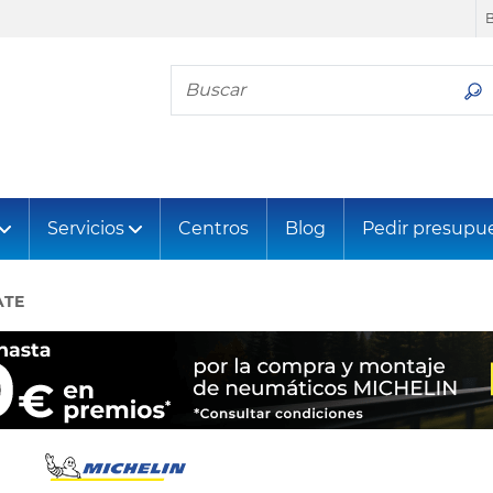
Busca tu neumático
Servicios
Centros
Blog
Pedir presupu
ATE